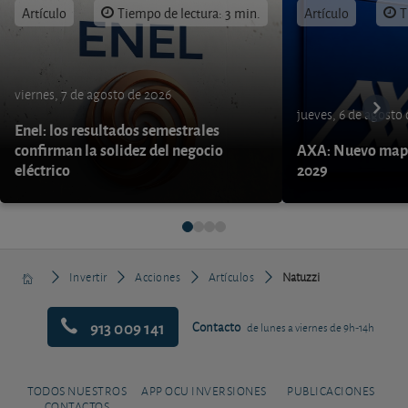
Artículo
Tiempo de lectura: 3 min.
Artículo
T
viernes, 7 de agosto de 2026
jueves, 6 de agosto
Enel: los resultados semestrales
confirman la solidez del negocio
AXA: Nuevo mapa
eléctrico
2029
Invertir
Acciones
Artículos
Natuzzi
913 009 141
Contacto
de lunes a viernes de 9h-14h
TODOS NUESTROS
APP OCU INVERSIONES
PUBLICACIONES
CONTACTOS