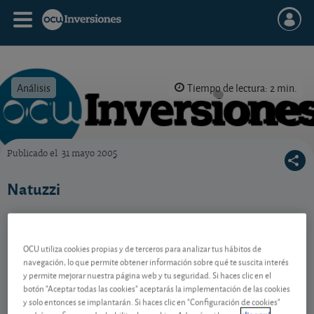
Análisis
Tiempo de lectura: 2 min.
Publicado el
31 mayo 2005
OCU Inversiones
Natuzzi
Contenido reservado a SOCIOS
OCU utiliza cookies propias y de terceros para analizar tus hábitos de
navegación, lo que permite obtener información sobre qué te suscita interés
y permite mejorar nuestra página web y tu seguridad. Si haces clic en el
botón "Aceptar todas las cookies" aceptarás la implementación de las cookies
Gestiona tu dinero con visión
y solo entonces se implantarán. Si haces clic en "Configuración de cookies"
experta