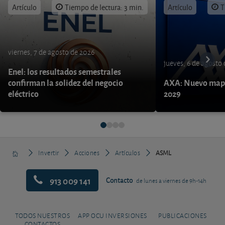
Artículo
Tiempo de lectura: 3 min.
Artículo
T
viernes, 7 de agosto de 2026
jueves, 6 de agosto
Enel: los resultados semestrales
confirman la solidez del negocio
AXA: Nuevo mapa
eléctrico
2029
Invertir
Acciones
Artículos
ASML
913 009 141
Contacto
de lunes a viernes de 9h-14h
TODOS NUESTROS
APP OCU INVERSIONES
PUBLICACIONES
CONTACTOS