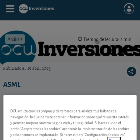
Análisis
Tiempo de lectura: 2 min.
Publicado el
19 abril 2005
OCU Inversiones
ASML
Contenido reservado a SOCIOS
OCU utiliza cookies propias y de terceros para analizar tus hábitos de
navegación, lo que permite obtener información sobre qué te suscita interés
y permite mejorar nuestra página web y tu seguridad. Si haces clic en el
botón "Aceptar todas las cookies" aceptarás la implementación de las cookies
Gestiona tu dinero con visión
y solo entonces se implantarán. Si haces clic en "Configuración de cookies"
experta