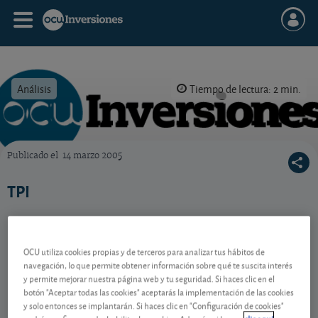
Análisis
Tiempo de lectura: 2 min.
Publicado el
14 marzo 2005
OCU Inversiones
TPI
Contenido reservado a SOCIOS
OCU utiliza cookies propias y de terceros para analizar tus hábitos de
navegación, lo que permite obtener información sobre qué te suscita interés
y permite mejorar nuestra página web y tu seguridad. Si haces clic en el
botón "Aceptar todas las cookies" aceptarás la implementación de las cookies
Gestiona tu dinero con visión
y solo entonces se implantarán. Si haces clic en "Configuración de cookies"
experta