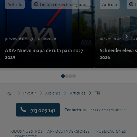
Artículo
Tiempo de lectura: 3 min.
Artículo
T
jueves, 6 de agosto de 2026
jueves, 6 de agosto
AXA: Nuevo mapa de ruta para 2027-
Schneider eleva s
2029
2026
Invertir
Acciones
Artículos
TPI
913 009 141
Contacto
de lunes a viernes de 9h-14h
TODOS NUESTROS
APP OCU INVERSIONES
PUBLICACIONES
CONTACTOS