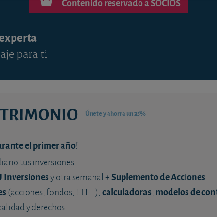
Contenido reservado a SOCIOS
 experta
aje para ti
ATRIMONIO
Únete y ahorra un 35%
urante el primer año!
diario tus inversiones.
U Inversiones
Suplemento de Acciones
y otra semanal +
.
es
calculadoras
modelos de con
(acciones, fondos, ETF...),
,
calidad y derechos.