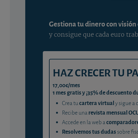
Gestiona tu dinero con visión
y consigue que cada euro trab
HAZ CRECER TU P
17,00€/mes
1 mes gratis y ¡35% de descuento d
cartera virtual
Crea tu
y sigue a 
revista mensual OC
Recibe una
comparador
Accede en la web a
Resolvemos tus dudas
sobre fis