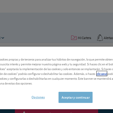
N
Mi Cartera
Alertas
Publicado el
22 marzo 2005
lectura: 2 min.
cookies propias y de terceros para analizar tus hábitos de navegación, lo que permite obte
 suscita interés y permite mejorar nuestra página web y tu seguridad. Si haces clic en el bo
okies" aceptarás la implementación de las cookies y solo entonces se implantarán. Si haces c
Medion
ón de cookies" podrás configurar o deshabilitar las cookies. Además, si haces
clic aquí
podr
cookies y configurarlas o deshabilitarlas en cualquier momento. Este banner se mantendrá 
una de estas dos opciones.
Opciones
Aceptar y continuar