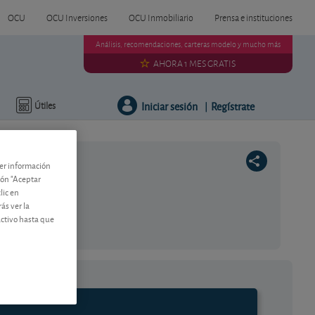
OCU
OCU Inversiones
OCU Inmobiliario
Prensa e instituciones
Análisis, recomendaciones, carteras modelo y mucho más
AHORA 1 MES GRATIS
Iniciar sesión
Regístrate
Útiles
|
ner información
tón "Aceptar
lic en
ás ver la
activo hasta que