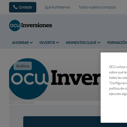
Contacto
Qué le ofrecemos
Todos nuestros contactos
AHORRAR
INVERTIR
MOMENTOS CLAVE
FORMACIÓ
Análisis
Tiempo de 
OCU utiliza 
sobre qué te
todas las co
"Configuraci
política de 
ejecutes alg
OCU Inversiones