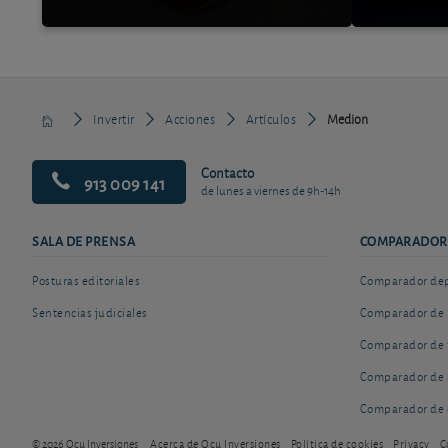
Invertir
Acciones
Artículos
Medion
Contacto
913 009 141
de lunes a viernes de 9h-14h
SALA DE PRENSA
COMPARADOR
Posturas editoriales
Comparador depó
Sentencias judiciales
Comparador de 
Comparador de 
Comparador de 
Comparador de 
© 2026 Ocu Inversiones
Acerca de Ocu Inversiones
Política de cookies
Privacy
C