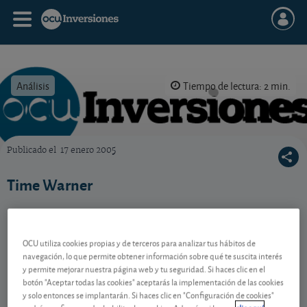
Análisis
Tiempo de lectura: 2 min.
Publicado el
17 enero 2005
OCU Inversiones
Time Warner
Contenido reservado a SOCIOS
OCU utiliza cookies propias y de terceros para analizar tus hábitos de
navegación, lo que permite obtener información sobre qué te suscita interés
y permite mejorar nuestra página web y tu seguridad. Si haces clic en el
botón "Aceptar todas las cookies" aceptarás la implementación de las cookies
Gestiona tu dinero con visión
y solo entonces se implantarán. Si haces clic en "Configuración de cookies"
experta