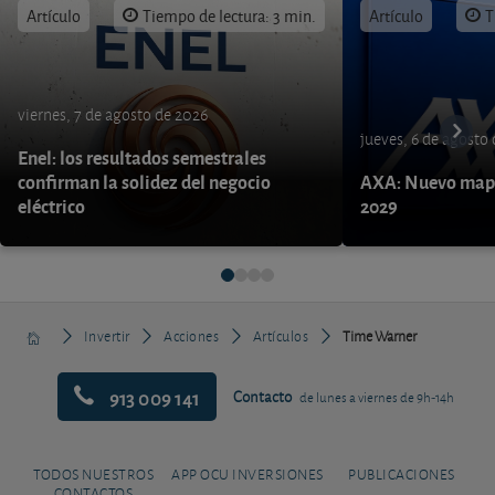
Artículo
Tiempo de lectura: 3 min.
Artículo
T
viernes, 7 de agosto de 2026
jueves, 6 de agosto
Enel: los resultados semestrales
confirman la solidez del negocio
AXA: Nuevo mapa
eléctrico
2029
Invertir
Acciones
Artículos
Time Warner
913 009 141
Contacto
de lunes a viernes de 9h-14h
TODOS NUESTROS
APP OCU INVERSIONES
PUBLICACIONES
CONTACTOS