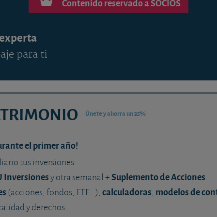
Contenido reservado a SOCIOS
 experta
aje para ti
ATRIMONIO
Únete y ahorra un 35%
urante el primer año!
diario tus inversiones.
U Inversiones
Suplemento de Acciones
y otra semanal +
.
es
calculadoras
modelos de con
(acciones, fondos, ETF...),
,
calidad y derechos.