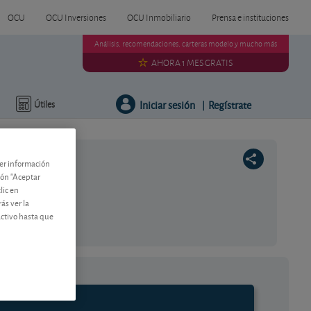
OCU
OCU Inversiones
OCU Inmobiliario
Prensa e instituciones
Análisis, recomendaciones, carteras modelo y mucho más
AHORA 1 MES GRATIS
Iniciar sesión
Regístrate
Útiles
|
ner información
tón "Aceptar
lic en
ás ver la
activo hasta que