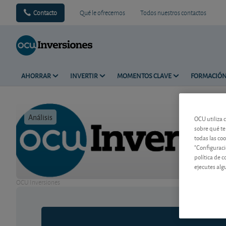
Contacto
Qué le ofrecemos
Todos nuestros contactos
AHORRAR
INVERTIR
MOMENTOS CLAVE
FORMACIÓ
Análisis
Tiempo de 
OCU utiliza 
sobre qué te
todas las co
"Configuraci
política de 
ejecutes alg
OCU Inversiones