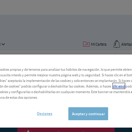
N
Mi Cartera
Alertas
Publicado el
22 noviembre 2004
lectura: 2 min.
cookies propias y de terceros para analizar tus hábitos de navegación, lo que permite obte
 suscita interés y permite mejorar nuestra página web y tu seguridad. Si haces clic en el bo
okies" aceptarás la implementación de las cookies y solo entonces se implantarán. Si haces c
Cortefiel
ón de cookies" podrás configurar o deshabilitar las cookies. Además, si haces
clic aquí
podr
cookies y configurarlas o deshabilitarlas en cualquier momento. Este banner se mantendrá 
una de estas dos opciones.
Opciones
Aceptar y continuar