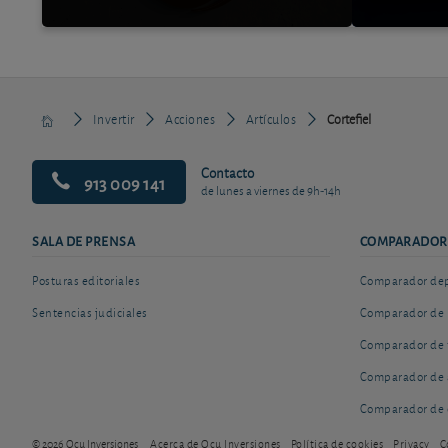
Invertir
Acciones
Artículos
Cortefiel
Contacto
913 009 141
de lunes a viernes de 9h-14h
SALA DE PRENSA
COMPARADOR
Posturas editoriales
Comparador depó
Sentencias judiciales
Comparador de 
Comparador de 
Comparador de 
Comparador de 
© 2026 Ocu Inversiones
Acerca de Ocu Inversiones
Política de cookies
Privacy
C