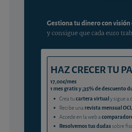
Gestiona tu dinero con visión
y consigue que cada euro trab
HAZ CRECER TU P
17,00€/mes
1 mes gratis y ¡35% de descuento d
cartera virtual
Crea tu
y sigue a 
revista mensual OC
Recibe una
comparador
Accede en la web a
Resolvemos tus dudas
sobre fis