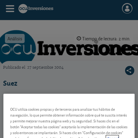
Análisis
Tiempo de lectura: 2 min.
Publicado el
27 septiembre 2004
OCU Inversiones
Suez
Contenido reservado a SOCIOS
OCU utiliza cookies propias y de terceros para analizar tus hábitos de
navegación, lo que permite obtener información sobre qué te suscita interés
y permite mejorar nuestra página web y tu seguridad. Si haces clic en el
botón "Aceptar todas las cookies" aceptarás la implementación de las cookies
Gestiona tu dinero con visión
y solo entonces se implantarán. Si haces clic en "Configuración de cookies"
experta