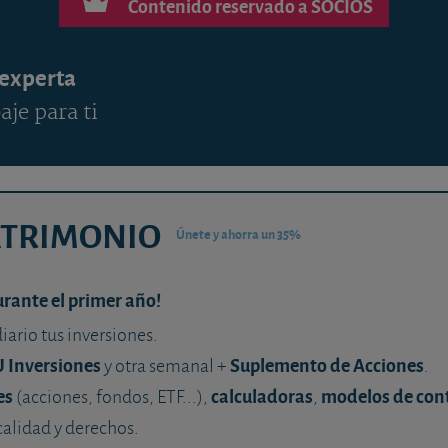
Contenido reservado a SOCIOS
 experta
aje para ti
ATRIMONIO
Únete y ahorra un 35%
urante el primer año!
diario tus inversiones.
U Inversiones
Suplemento de Acciones
y otra semanal +
.
es
calculadoras
modelos de con
(acciones, fondos, ETF...),
,
calidad y derechos.