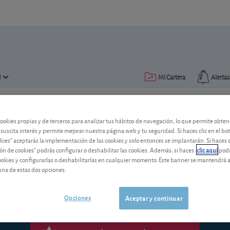
N
Mi Cartera
Alertas
Publicado el
13 septiembre 2004
lectura: 5 min.
cookies propias y de terceros para analizar tus hábitos de navegación, lo que permite obte
 suscita interés y permite mejorar nuestra página web y tu seguridad. Si haces clic en el bo
okies" aceptarás la implementación de las cookies y solo entonces se implantarán. Si haces c
Perfil: el sector petrolero e
ón de cookies" podrás configurar o deshabilitar las cookies. Además, si haces
clic aquí
podr
cookies y configurarlas o deshabilitarlas en cualquier momento. Este banner se mantendrá 
una de estas dos opciones.
Opciones
Aceptar y continuar