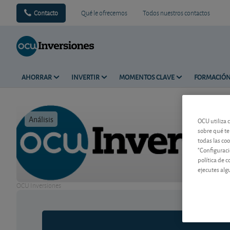
Contacto
Qué le ofrecemos
Todos nuestros contactos
AHORRAR
INVERTIR
MOMENTOS CLAVE
FORMACIÓ
Análisis
Tiempo de 
OCU utiliza 
sobre qué te
todas las co
"Configuraci
política de 
ejecutes alg
OCU Inversiones