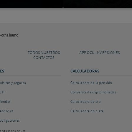
ero echa humo
TODOS NUESTROS
APP OCU INVERSIONES
CONTACTOS
ES
CALCULADORAS
sitos y seguros
Calculadora de la pensión
ETF
Conversor de criptomonedas
fondos
Calculadora de oro
acciones
Calculadora de plata
obligaciones
ondiciones de uso