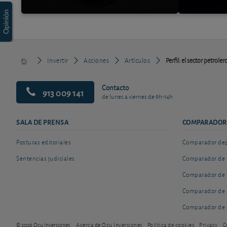
Invertir
Acciones
Artículos
Perfil: el sector petrol
Contacto
913 009 141
de lunes a viernes de 9h-14h
SALA DE PRENSA
COMPARADOR
Posturas editoriales
Comparador depó
Sentencias judiciales
Comparador de 
Comparador de 
Comparador de 
Comparador de 
© 2026 Ocu Inversiones
Acerca de Ocu Inversiones
Política de cookies
Privacy
C