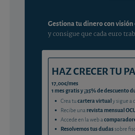
Gestiona tu dinero con visión
y consigue que cada euro trab
HAZ CRECER TU P
17,00€/mes
1 mes gratis y ¡35% de descuento d
cartera virtual
Crea tu
y sigue a 
revista mensual OC
Recibe una
comparador
Accede en la web a
Resolvemos tus dudas
sobre fis