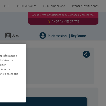
OCU
OCU Inversiones
OCU Inmobiliario
Prensa e instituciones
Análisis, recomendaciones, carteras modelo y mucho más
AHORA 1 MES GRATIS
Iniciar sesión
Regístrate
Útiles
|
ner información
tón "Aceptar
lic en
ás ver la
activo hasta que