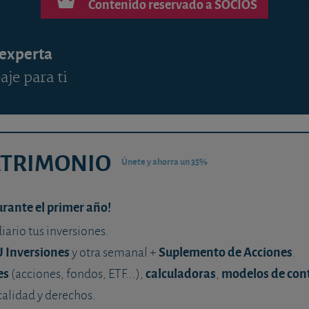
Contenido reservado a SOCIOS
 experta
aje para ti
ATRIMONIO
Únete y ahorra un 35%
urante el primer año!
diario tus inversiones.
U Inversiones
Suplemento de Acciones
y otra semanal +
.
es
calculadoras
modelos de con
(acciones, fondos, ETF...),
,
calidad y derechos.