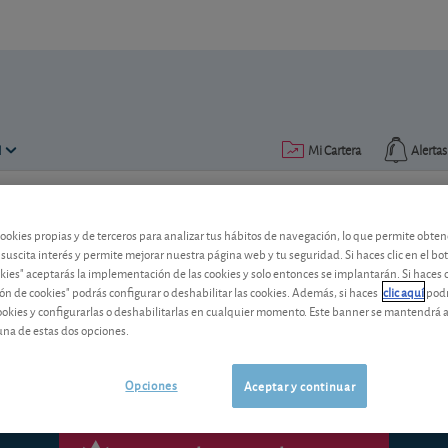
N
Mi Cartera
Alertas
Publicado el
27 septiembre 2004
lectura: 2 min.
cookies propias y de terceros para analizar tus hábitos de navegación, lo que permite obte
 suscita interés y permite mejorar nuestra página web y tu seguridad. Si haces clic en el bo
okies" aceptarás la implementación de las cookies y solo entonces se implantarán. Si haces c
Metrovacesa
ón de cookies" podrás configurar o deshabilitar las cookies. Además, si haces
clic aquí
podr
cookies y configurarlas o deshabilitarlas en cualquier momento. Este banner se mantendrá 
una de estas dos opciones.
Opciones
Aceptar y continuar