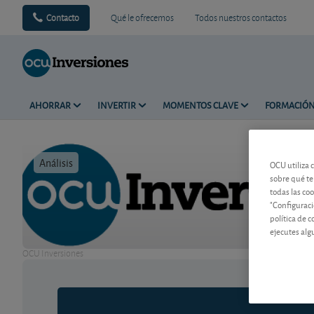
Contacto
Qué le ofrecemos
Todos nuestros contactos
AHORRAR
INVERTIR
MOMENTOS CLAVE
FORMACIÓ
Análisis
Tiempo de 
OCU utiliza 
sobre qué te
todas las co
"Configuraci
política de 
ejecutes alg
OCU Inversiones