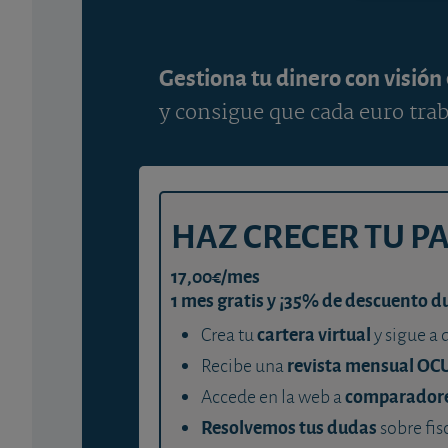
Gestiona tu dinero con visión
y consigue que cada euro trab
HAZ CRECER TU P
17,00€/mes
1 mes gratis y ¡35% de descuento d
cartera virtual
Crea tu
y sigue a 
revista mensual OC
Recibe una
comparador
Accede en la web a
Resolvemos tus dudas
sobre fis