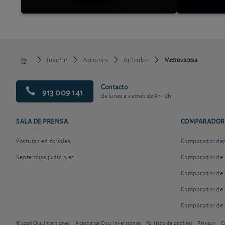
Invertir
Acciones
Artículos
Metrovacesa
Contacto
913 009 141
de lunes a viernes de 9h-14h
SALA DE PRENSA
COMPARADOR
Posturas editoriales
Comparador depó
Sentencias judiciales
Comparador de 
Comparador de 
Comparador de 
Comparador de 
© 2026 Ocu Inversiones
Acerca de Ocu Inversiones
Política de cookies
Privacy
C