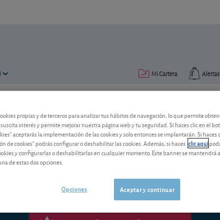
N
Mi Cartera
Alertas
Publicado el
23 agosto 2004
lectura: 1 min.
cookies propias y de terceros para analizar tus hábitos de navegación, lo que permite obte
 suscita interés y permite mejorar nuestra página web y tu seguridad. Si haces clic en el bo
okies" aceptarás la implementación de las cookies y solo entonces se implantarán. Si haces c
La bolsa esta semana
ón de cookies" podrás configurar o deshabilitar las cookies. Además, si haces
clic aquí
podr
cookies y configurarlas o deshabilitarlas en cualquier momento. Este banner se mantendrá 
una de estas dos opciones.
Opciones
Aceptar y continuar