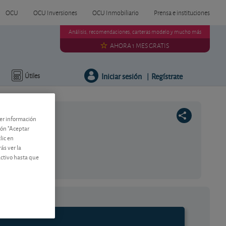
OCU
OCU Inversiones
OCU Inmobiliario
Prensa e instituciones
Análisis, recomendaciones, carteras modelo y mucho más
AHORA 1 MES GRATIS
Iniciar sesión
Regístrate
Útiles
|
ner información
tón "Aceptar
lic en
ás ver la
activo hasta que