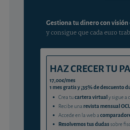
Gestiona tu dinero con visión
y consigue que cada euro trab
HAZ CRECER TU P
17,00€/mes
1 mes gratis y ¡35% de descuento d
cartera virtual
Crea tu
y sigue a 
revista mensual OC
Recibe una
comparador
Accede en la web a
Resolvemos tus dudas
sobre fis