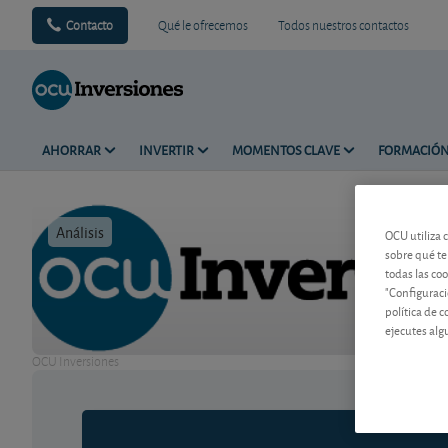
Contacto
Qué le ofrecemos
Todos nuestros contactos
AHORRAR
INVERTIR
MOMENTOS CLAVE
FORMACIÓ
Análisis
Tiempo de 
OCU utiliza 
sobre qué te
todas las co
"Configuraci
política de 
ejecutes alg
OCU Inversiones