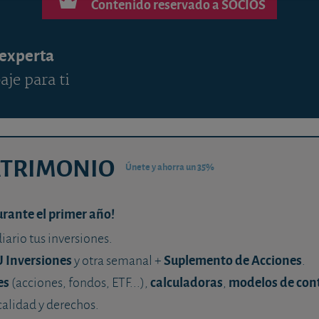
Contenido reservado a SOCIOS
 experta
aje para ti
ATRIMONIO
Únete y ahorra un 35%
urante el primer año!
diario tus inversiones.
U Inversiones
Suplemento de Acciones
y otra semanal +
.
es
calculadoras
modelos de con
(acciones, fondos, ETF...),
,
calidad y derechos.