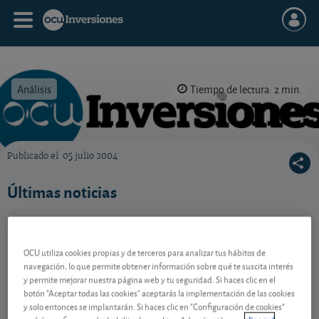
Análisis
Tiempo de lectura: 2 min.
Publicado el
05 julio 2004
OCU Inversiones
Últimas noticias
Contenido reservado a SOCIOS
OCU utiliza cookies propias y de terceros para analizar tus hábitos de
navegación, lo que permite obtener información sobre qué te suscita interés
y permite mejorar nuestra página web y tu seguridad. Si haces clic en el
botón "Aceptar todas las cookies" aceptarás la implementación de las cookies
Gestiona tu dinero con visión
y solo entonces se implantarán. Si haces clic en "Configuración de cookies"
experta