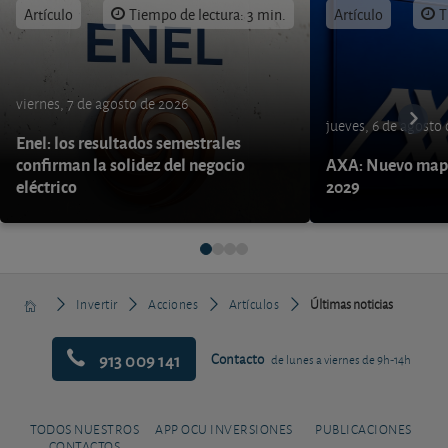
Artículo
Tiempo de lectura: 3 min.
Artículo
T
viernes, 7 de agosto de 2026
jueves, 6 de agosto
Enel: los resultados semestrales
confirman la solidez del negocio
AXA: Nuevo mapa
eléctrico
2029
Invertir
Acciones
Artículos
Últimas noticias
913 009 141
Contacto
de lunes a viernes de 9h-14h
TODOS NUESTROS
APP OCU INVERSIONES
PUBLICACIONES
CONTACTOS