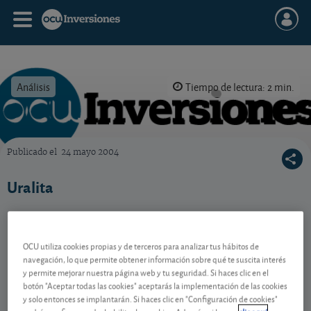
Análisis
Tiempo de lectura: 2 min.
Publicado el
24 mayo 2004
OCU Inversiones
Uralita
Contenido reservado a SOCIOS
OCU utiliza cookies propias y de terceros para analizar tus hábitos de
navegación, lo que permite obtener información sobre qué te suscita interés
y permite mejorar nuestra página web y tu seguridad. Si haces clic en el
botón "Aceptar todas las cookies" aceptarás la implementación de las cookies
Gestiona tu dinero con visión
y solo entonces se implantarán. Si haces clic en "Configuración de cookies"
experta