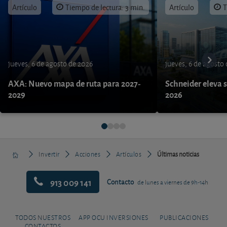
Artículo
Tiempo de lectura: 3 min.
Artículo
T
jueves, 6 de agosto de 2026
jueves, 6 de agosto
AXA: Nuevo mapa de ruta para 2027-
Schneider eleva s
2029
2026
Invertir
Acciones
Artículos
Últimas noticias
913 009 141
Contacto
de lunes a viernes de 9h-14h
TODOS NUESTROS
APP OCU INVERSIONES
PUBLICACIONES
CONTACTOS