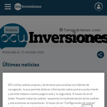
Análisis
Tiempo de lectura: 2 min.
Publicado el
27 octubre 2003
OCU Inversiones
Últimas noticias
Contenido reservado a SOCIOS
OCU utiliza cookies propias y de terceros para analizar tus hábitos de
navegación, lo que permite obtener información sobre qué te suscita interés
y permite mejorar nuestra página web y tu seguridad. Si haces clic en el
botón "Aceptar todas las cookies" aceptarás la implementación de las cookies
Gestiona tu dinero con visión
y solo entonces se implantarán. Si haces clic en "Configuración de cookies"
experta