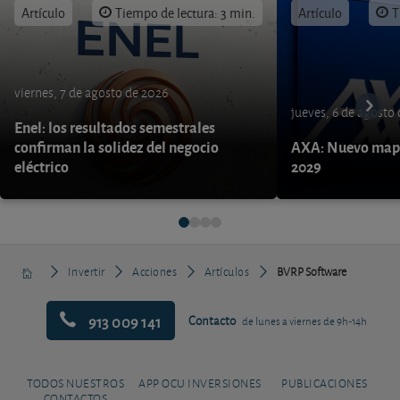
Artículo
Tiempo de lectura: 3 min.
Artículo
T
viernes, 7 de agosto de 2026
jueves, 6 de agosto
Enel: los resultados semestrales
confirman la solidez del negocio
AXA: Nuevo mapa
eléctrico
2029
Invertir
Acciones
Artículos
BVRP Software
913 009 141
Contacto
de lunes a viernes de 9h-14h
TODOS NUESTROS
APP OCU INVERSIONES
PUBLICACIONES
CONTACTOS