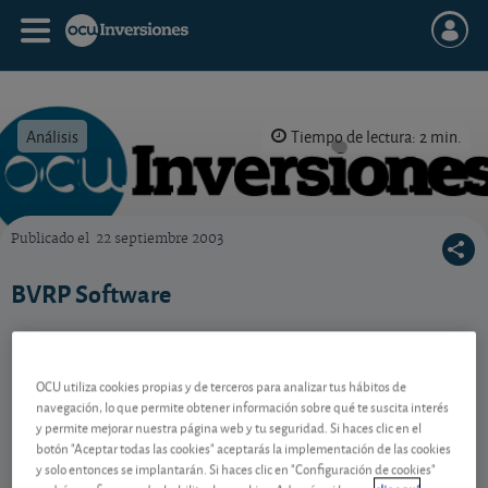
Análisis
Tiempo de lectura: 2 min.
Publicado el
22 septiembre 2003
OCU Inversiones
BVRP Software
Contenido reservado a SOCIOS
OCU utiliza cookies propias y de terceros para analizar tus hábitos de
navegación, lo que permite obtener información sobre qué te suscita interés
y permite mejorar nuestra página web y tu seguridad. Si haces clic en el
botón "Aceptar todas las cookies" aceptarás la implementación de las cookies
Gestiona tu dinero con visión
y solo entonces se implantarán. Si haces clic en "Configuración de cookies"
experta