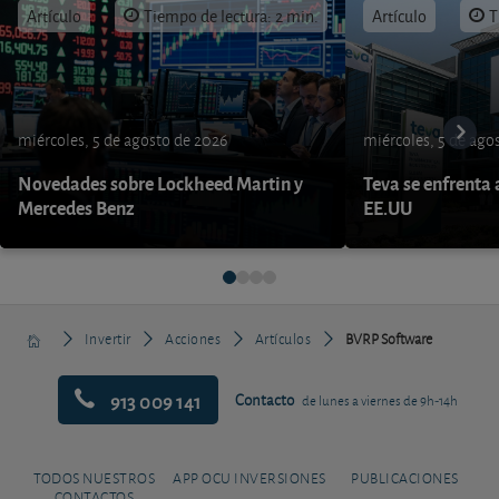
Artículo
Tiempo de lectura: 2 min.
Artículo
T
miércoles, 5 de agosto de 2026
miércoles, 5 de ago
Novedades sobre Lockheed Martin y
Teva se enfrenta 
Mercedes Benz
EE.UU
Invertir
Acciones
Artículos
BVRP Software
913 009 141
Contacto
de lunes a viernes de 9h-14h
TODOS NUESTROS
APP OCU INVERSIONES
PUBLICACIONES
CONTACTOS