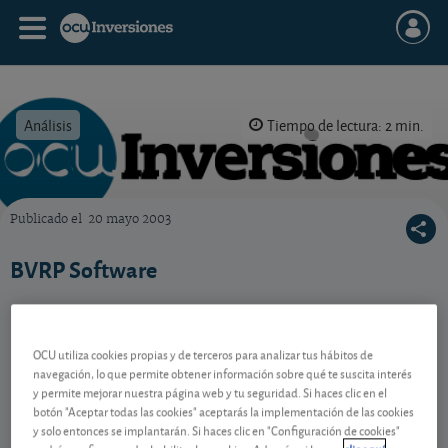
Análisis
Tiempo de lectura: 2 min.
Publicado el
20 mayo 2003
OCU Inversiones
BVRP Software
Contenido reservado a SOCIOS
OCU utiliza cookies propias y de terceros para analizar tus hábitos de
navegación, lo que permite obtener información sobre qué te suscita interés
y permite mejorar nuestra página web y tu seguridad. Si haces clic en el
botón "Aceptar todas las cookies" aceptarás la implementación de las cookies
Gestiona tu dinero con visión
y solo entonces se implantarán. Si haces clic en "Configuración de cookies"
experta