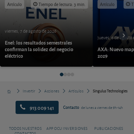
Artículo
Tiempo de lectura: 3 min.
Artículo
T
viernes, 7 de agosto de 2026
jueves, 6 de agosto
Enel: los resultados semestrales
confirman la solidez del negocio
AXA: Nuevo mapa
eléctrico
2029
Invertir
Acciones
Artículos
Singulus Technologies
913 009 141
Contacto
de lunes a viernes de 9h-14h
TODOS NUESTROS
APP OCU INVERSIONES
PUBLICACIONES
CONTACTOS