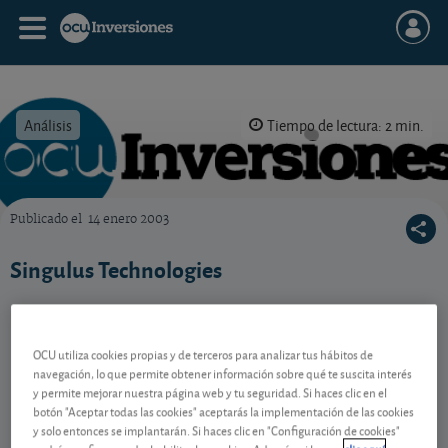
Análisis
Tiempo de lectura: 2 min.
Publicado el
14 enero 2003
OCU Inversiones
Singulus Technologies
Contenido reservado a SOCIOS
OCU utiliza cookies propias y de terceros para analizar tus hábitos de
navegación, lo que permite obtener información sobre qué te suscita interés
y permite mejorar nuestra página web y tu seguridad. Si haces clic en el
botón "Aceptar todas las cookies" aceptarás la implementación de las cookies
Gestiona tu dinero con visión
y solo entonces se implantarán. Si haces clic en "Configuración de cookies"
experta