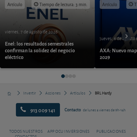
Artículo
Tiempo de lectura: 3 min.
Artículo
T
viernes, 7 de agosto de 2026
jueves, 6 de agosto
Enel: los resultados semestrales
confirman la solidez del negocio
AXA: Nuevo mapa
eléctrico
2029
Invertir
Acciones
Artículos
BRL Hardy
913 009 141
Contacto
de lunes a viernes de 9h-14h
TODOS NUESTROS
APP OCU INVERSIONES
PUBLICACIONES
CONTACTOS