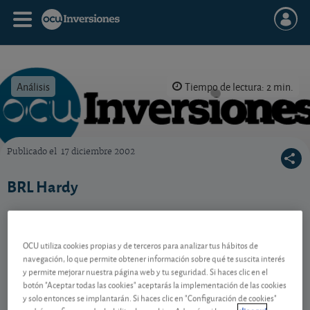
Análisis
Tiempo de lectura: 2 min.
Publicado el
17 diciembre 2002
OCU Inversiones
BRL Hardy
Contenido reservado a SOCIOS
OCU utiliza cookies propias y de terceros para analizar tus hábitos de
navegación, lo que permite obtener información sobre qué te suscita interés
y permite mejorar nuestra página web y tu seguridad. Si haces clic en el
botón "Aceptar todas las cookies" aceptarás la implementación de las cookies
Gestiona tu dinero con visión
y solo entonces se implantarán. Si haces clic en "Configuración de cookies"
experta