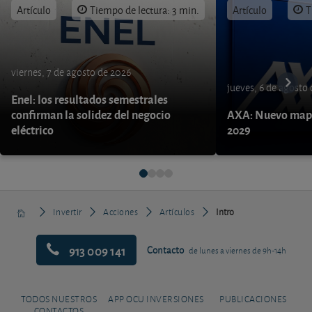
Artículo
Tiempo de lectura: 3 min.
Artículo
T
viernes, 7 de agosto de 2026
jueves, 6 de agosto
Enel: los resultados semestrales
confirman la solidez del negocio
AXA: Nuevo mapa
eléctrico
2029
Invertir
Acciones
Artículos
Intro
913 009 141
Contacto
de lunes a viernes de 9h-14h
TODOS NUESTROS
APP OCU INVERSIONES
PUBLICACIONES
CONTACTOS