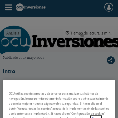
Análisis
Tiempo de lectura: 2 min.
Publicado el
13 mayo 2002
OCU Inversiones
Intro
Contenido reservado a SOCIOS
OCU utiliza cookies propias y de terceros para analizar tus hábitos de
navegación, lo que permite obtener información sobre qué te suscita interés
y permite mejorar nuestra página web y tu seguridad. Si haces clic en el
botón "Aceptar todas las cookies" aceptarás la implementación de las cookies
Gestiona tu dinero con visión
y solo entonces se implantarán. Si haces clic en "Configuración de cookies"
experta