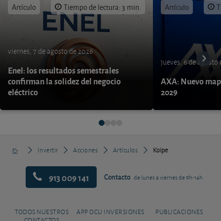
Artículo
Tiempo de lectura: 3 min.
Artículo
T
viernes, 7 de agosto de 2026
jueves, 6 de agosto
Enel: los resultados semestrales
confirman la solidez del negocio
AXA: Nuevo mapa
eléctrico
2029
Invertir
Acciones
Artículos
Koipe
913 009 141
Contacto
de lunes a viernes de 9h-14h
TODOS NUESTROS
APP OCU INVERSIONES
PUBLICACIONES
CONTACTOS