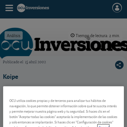
Análisis
Tiempo de lectura: 2 min.
Publicado el
15 abril 2002
OCU Inversiones
Koipe
Contenido reservado a SOCIOS
OCU utiliza cookies propias y de terceros para analizar tus hábitos de
navegación, lo que permite obtener información sobre qué te suscita interés
y permite mejorar nuestra página web y tu seguridad. Si haces clic en el
botón "Aceptar todas las cookies" aceptarás la implementación de las cookies
Gestiona tu dinero con visión
y solo entonces se implantarán. Si haces clic en "Configuración de cookies"
experta