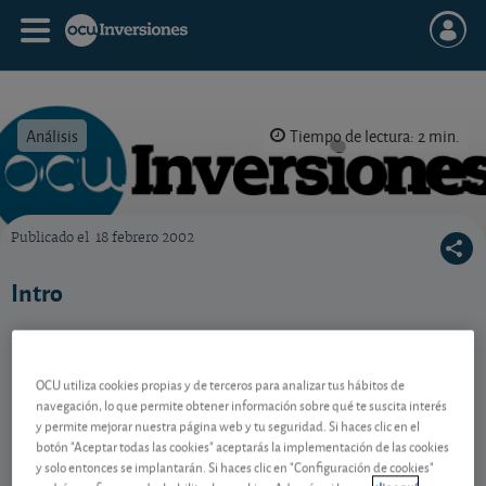
Análisis
Tiempo de lectura: 2 min.
Publicado el
18 febrero 2002
OCU Inversiones
Intro
Contenido reservado a SOCIOS
OCU utiliza cookies propias y de terceros para analizar tus hábitos de
navegación, lo que permite obtener información sobre qué te suscita interés
y permite mejorar nuestra página web y tu seguridad. Si haces clic en el
botón "Aceptar todas las cookies" aceptarás la implementación de las cookies
Gestiona tu dinero con visión
y solo entonces se implantarán. Si haces clic en "Configuración de cookies"
experta