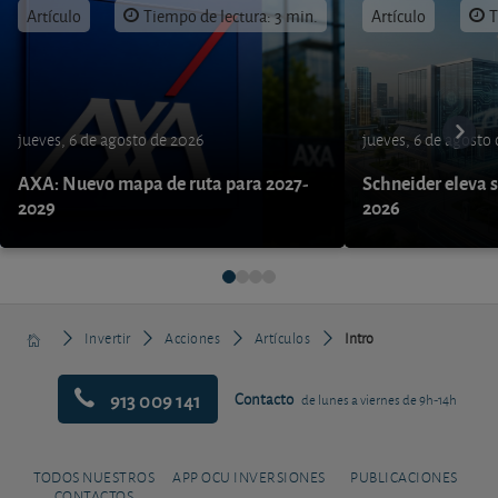
Artículo
Tiempo de lectura: 3 min.
Artículo
T
jueves, 6 de agosto de 2026
jueves, 6 de agosto
AXA: Nuevo mapa de ruta para 2027-
Schneider eleva s
2029
2026
Invertir
Acciones
Artículos
Intro
913 009 141
Contacto
de lunes a viernes de 9h-14h
TODOS NUESTROS
APP OCU INVERSIONES
PUBLICACIONES
CONTACTOS