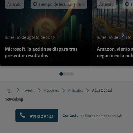
Artículo
Tiempo de lectura: 3 min.
Artículo
T
lunes, 10 de agosto de 2026
lunes, 10 de agosto
Microsoft: la acción se dispara tras
Amazon: viento a
presentar resultados
negocio en la nu
Invertir
Acciones
Artículos
Adva Optical
Networking
913 009 141
Contacto
de lunes a viernes de 9h-14h