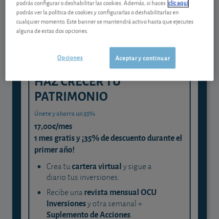
podrás configurar o deshabilitar las cookies. Además, si haces
clic aquí
podrás ver la política de cookies y configurarlas o deshabilitarlas en
y consigue que cada euro trabaje
cualquier momento. Este banner se mantendrá activo hasta que ejecutes
para ti
alguna de estas dos opciones.
Opciones
Aceptar y continuar
HAZ CRECER TU
PATRIMONIO
Únete y ahorra un 35%
17,00€/mes
1 mes gratis y ¡35% de descuento durante el
primer año!
cartera virtual
Crea tu
y sigue a
diario tus inversiones.
revista mensual OCU
Recibe una
Inversiones
y otra semanal +
Suplemento de Acciones
.