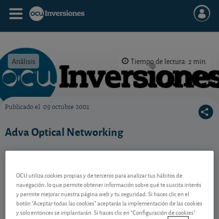
Análisis
Tiempo de lectura: 2 min.
Publicado el
09 octubre 2001
OCU Inversiones
Adva Optical Networking
Contenido reservado a SOCIOS
OCU utiliza cookies propias y de terceros para analizar tus hábitos de
navegación, lo que permite obtener información sobre qué te suscita interés
y permite mejorar nuestra página web y tu seguridad. Si haces clic en el
Gestiona tu dinero con visión
botón "Aceptar todas las cookies" aceptarás la implementación de las cookies
y solo entonces se implantarán. Si haces clic en "Configuración de cookies"
experta