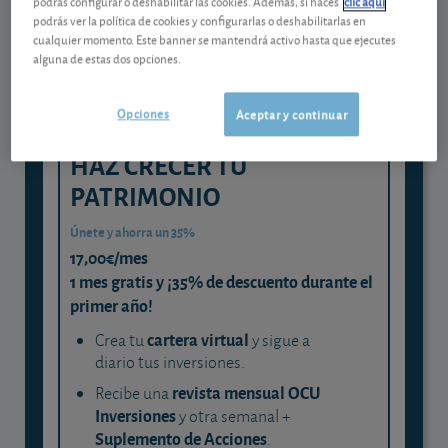
podrás configurar o deshabilitar las cookies. Además, si haces
clic aquí
podrás ver la política de cookies y configurarlas o deshabilitarlas en
y consigue que cada euro trabaje
cualquier momento. Este banner se mantendrá activo hasta que ejecutes
para ti
alguna de estas dos opciones.
Opciones
Aceptar y continuar
HAZ CRECER TU
PATRIMONIO
Únete y ahorra un 35%
17,00€/mes
1 mes gratis y ¡35% de descuento durante el
primer año!
cartera virtual
Crea tu
y sigue a
diario tus inversiones.
revista mensual OCU
Recibe una
Inversiones
y otra semanal +
Suplemento de Acciones
.