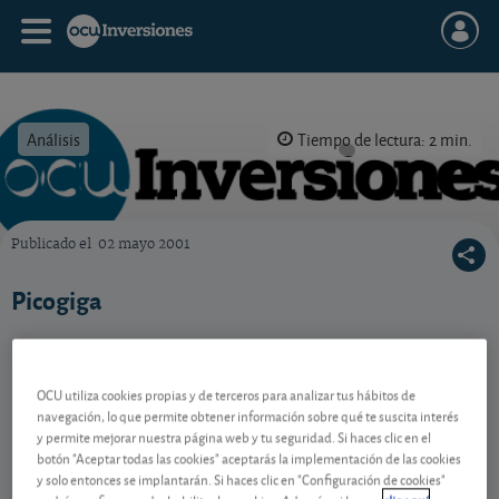
Análisis
Tiempo de lectura: 2 min.
Publicado el
02 mayo 2001
OCU Inversiones
Picogiga
Contenido reservado a SOCIOS
OCU utiliza cookies propias y de terceros para analizar tus hábitos de
navegación, lo que permite obtener información sobre qué te suscita interés
y permite mejorar nuestra página web y tu seguridad. Si haces clic en el
botón "Aceptar todas las cookies" aceptarás la implementación de las cookies
Gestiona tu dinero con visión
y solo entonces se implantarán. Si haces clic en "Configuración de cookies"
experta