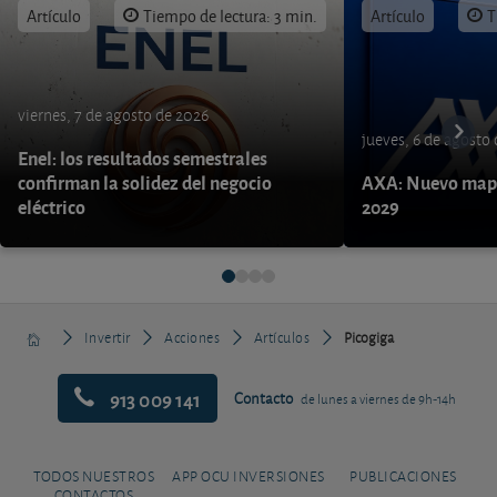
Artículo
Tiempo de lectura: 3 min.
Artículo
T
viernes, 7 de agosto de 2026
jueves, 6 de agosto
Enel: los resultados semestrales
confirman la solidez del negocio
AXA: Nuevo mapa
eléctrico
2029
Invertir
Acciones
Artículos
Picogiga
913 009 141
Contacto
de lunes a viernes de 9h-14h
TODOS NUESTROS
APP OCU INVERSIONES
PUBLICACIONES
CONTACTOS