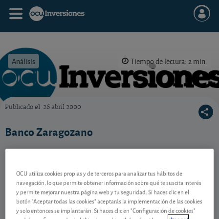
Análisis
Tiempo de lectura: 2 min.
Publicado el
26 abril 2000
OCU Inversiones
Banco Zaragozano
Contenido reservado a SOCIOS
OCU utiliza cookies propias y de terceros para analizar tus hábitos de
navegación, lo que permite obtener información sobre qué te suscita interés
y permite mejorar nuestra página web y tu seguridad. Si haces clic en el
botón "Aceptar todas las cookies" aceptarás la implementación de las cookies
Gestiona tu dinero con visión
y solo entonces se implantarán. Si haces clic en "Configuración de cookies"
experta