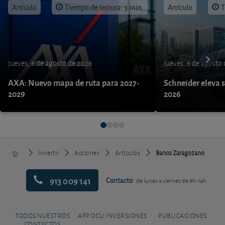
Artículo
Tiempo de lectura: 3 min.
Artículo
T
jueves, 6 de agosto de 2026
jueves, 6 de agosto
AXA: Nuevo mapa de ruta para 2027-
Schneider eleva s
2029
2026
Invertir
Acciones
Artículos
Banco Zaragozano
913 009 141
Contacto
de lunes a viernes de 9h-14h
TODOS NUESTROS
APP OCU INVERSIONES
PUBLICACIONES
CONTACTOS