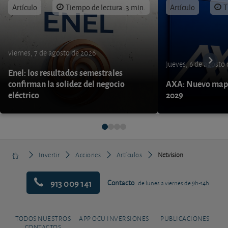
Artículo
Tiempo de lectura: 3 min.
Artículo
T
viernes, 7 de agosto de 2026
jueves, 6 de agosto
Enel: los resultados semestrales
confirman la solidez del negocio
AXA: Nuevo mapa
eléctrico
2029
Invertir
Acciones
Artículos
Netvision
913 009 141
Contacto
de lunes a viernes de 9h-14h
TODOS NUESTROS
APP OCU INVERSIONES
PUBLICACIONES
CONTACTOS