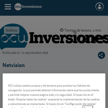
Análisis
Tiempo de lectura: 2 min.
Publicado el
21 septiembre 1999
OCU Inversiones
Netvision
Contenido reservado a SOCIOS
OCU utiliza cookies propias y de terceros para analizar tus hábitos de
navegación, lo que permite obtener información sobre qué te suscita interés
y permite mejorar nuestra página web y tu seguridad. Si haces clic en el
botón "Aceptar todas las cookies" aceptarás la implementación de las cookies
Gestiona tu dinero con visión
y solo entonces se implantarán. Si haces clic en "Configuración de cookies"
experta