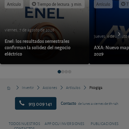
Artículo
Tiempo de lectura: 3 min.
Artículo
T
viernes, 7 de agosto de 2026
jueves, 6 de agosto
Enel: los resultados semestrales
confirman la solidez del negocio
AXA: Nuevo mapa
eléctrico
2029
Invertir
Acciones
Artículos
Picogiga
913 009 141
Contacto
de lunes a viernes de 9h-14h
TODOS NUESTROS
APP OCU INVERSIONES
PUBLICACIONES
CONTACTOS