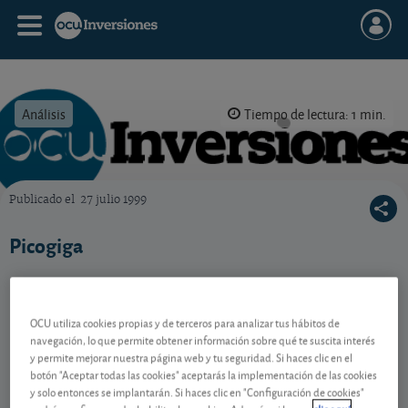
Análisis
Tiempo de lectura: 1 min.
Publicado el
27 julio 1999
OCU Inversiones
Picogiga
Contenido reservado a SOCIOS
OCU utiliza cookies propias y de terceros para analizar tus hábitos de
navegación, lo que permite obtener información sobre qué te suscita interés
y permite mejorar nuestra página web y tu seguridad. Si haces clic en el
botón "Aceptar todas las cookies" aceptarás la implementación de las cookies
Gestiona tu dinero con visión
y solo entonces se implantarán. Si haces clic en "Configuración de cookies"
experta