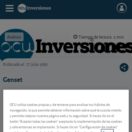
Análisis
Tiempo de lectura: 2 min.
Publicado el
27 julio 1999
OCU Inversiones
Genset
Contenido reservado a SOCIOS
OCU utiliza cookies propias y de terceros para analizar tus hábitos de
navegación, lo que permite obtener información sobre qué te suscita interés
y permite mejorar nuestra página web y tu seguridad. Si haces clic en el
botón "Aceptar todas las cookies" aceptarás la implementación de las cookies
Gestiona tu dinero con visión
y solo entonces se implantarán. Si haces clic en "Configuración de cookies"
experta