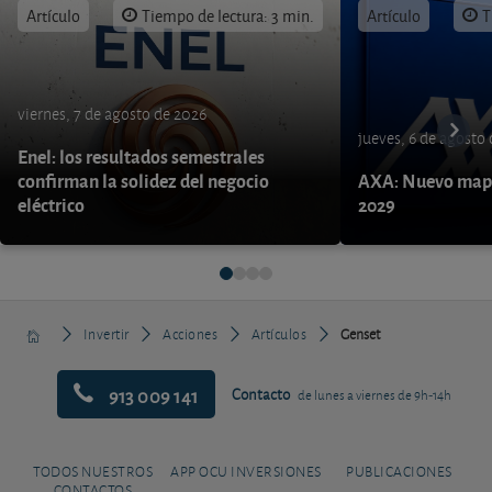
Artículo
Tiempo de lectura: 3 min.
Artículo
T
viernes, 7 de agosto de 2026
jueves, 6 de agosto
Enel: los resultados semestrales
confirman la solidez del negocio
AXA: Nuevo mapa
eléctrico
2029
Invertir
Acciones
Artículos
Genset
913 009 141
Contacto
de lunes a viernes de 9h-14h
TODOS NUESTROS
APP OCU INVERSIONES
PUBLICACIONES
CONTACTOS