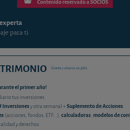
Contenido reservado a SOCIOS
 experta
aje para ti
ATRIMONIO
Únete y ahorra un 35%
urante el primer año!
diario tus inversiones.
U Inversiones
Suplemento de Acciones
y otra semanal +
.
es
calculadoras
modelos de con
(acciones, fondos, ETF...),
,
calidad y derechos.