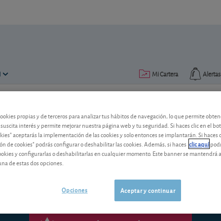
N
Mi Cartera
Alertas
Publicado el
15 junio 1999
lectura: 3 min.
cookies propias y de terceros para analizar tus hábitos de navegación, lo que permite obte
 suscita interés y permite mejorar nuestra página web y tu seguridad. Si haces clic en el bo
okies" aceptarás la implementación de las cookies y solo entonces se implantarán. Si haces c
Getronics
ón de cookies" podrás configurar o deshabilitar las cookies. Además, si haces
clic aquí
podr
cookies y configurarlas o deshabilitarlas en cualquier momento. Este banner se mantendrá 
una de estas dos opciones.
Opciones
Aceptar y continuar