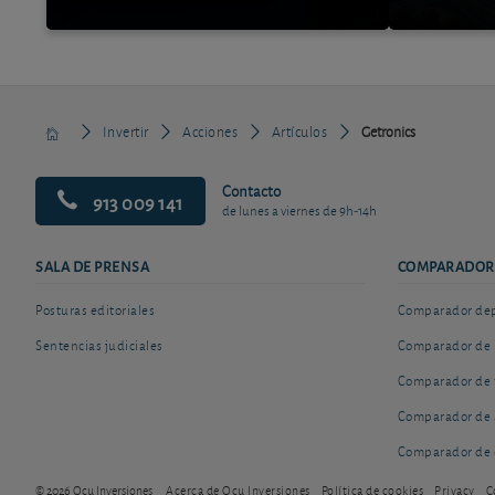
Invertir
Acciones
Artículos
Getronics
Contacto
913 009 141
de lunes a viernes de 9h-14h
SALA DE PRENSA
COMPARADOR
Posturas editoriales
Comparador depó
Sentencias judiciales
Comparador de 
Comparador de 
Comparador de 
Comparador de 
© 2026 Ocu Inversiones
Acerca de Ocu Inversiones
Política de cookies
Privacy
C