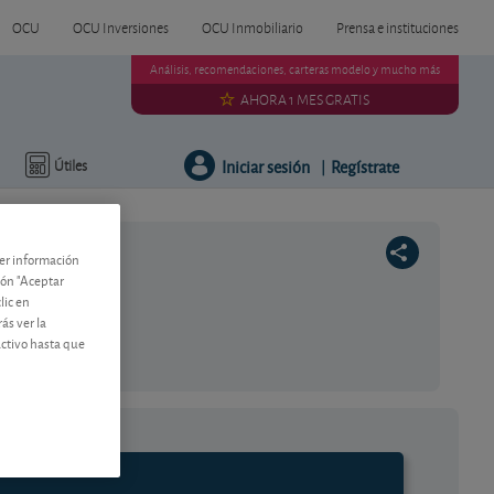
OCU
OCU Inversiones
OCU Inmobiliario
Prensa e instituciones
Análisis, recomendaciones, carteras modelo y mucho más
AHORA 1 MES GRATIS
Iniciar sesión
Regístrate
Útiles
|
ner información
tón "Aceptar
lic en
ás ver la
activo hasta que