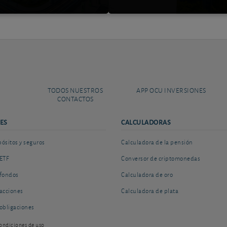
TODOS NUESTROS
APP OCU INVERSIONES
CONTACTOS
ES
CALCULADORAS
sitos y seguros
Calculadora de la pensión
ETF
Conversor de criptomonedas
fondos
Calculadora de oro
acciones
Calculadora de plata
obligaciones
ondiciones de uso