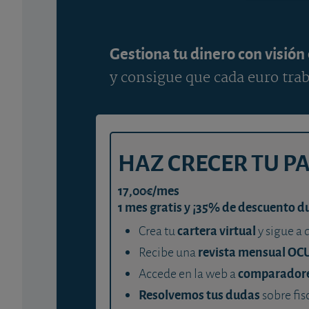
Gestiona tu dinero con visión
y consigue que cada euro trab
HAZ CRECER TU P
17,00€/mes
1 mes gratis y ¡35% de descuento d
cartera virtual
Crea tu
y sigue a 
revista mensual OC
Recibe una
comparador
Accede en la web a
Resolvemos tus dudas
sobre fis