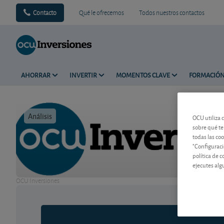
Contacto
Qué le ofrecemos
Todos nuestros contactos
AHORRAR
INVERTIR
MOMENTOS CLAVE
FORMACIÓ
Análisis
Tiempo de 
OCU utiliza 
sobre qué te
todas las co
"Configuraci
política de 
ejecutes alg
OCU Inversiones