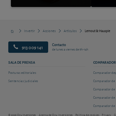
Invertir
Acciones
Artículos
Lernout & Hauspie
Contacto
913 009 141
de lunes a viernes de 9h-14h
SALA DE PRENSA
COMPARADOR
Posturas editoriales
Comparador depó
Sentencias judiciales
Comparador de 
Comparador de 
Comparador de 
Comparador de 
© 2026 Ocu Inversiones
Acerca de Ocu Inversiones
Política de cookies
Privacy
C