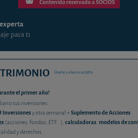
Contenido reservado a SOCIOS
 experta
aje para ti
ATRIMONIO
Únete y ahorra un 35%
urante el primer año!
diario tus inversiones.
U Inversiones
Suplemento de Acciones
y otra semanal +
.
es
calculadoras
modelos de con
(acciones, fondos, ETF...),
,
calidad y derechos.