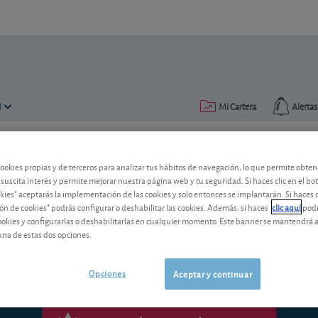
N
Mi Cartera
Alertas
Publicado el
09 febrero 1999
lectura: 3 min.
cookies propias y de terceros para analizar tus hábitos de navegación, lo que permite obte
 suscita interés y permite mejorar nuestra página web y tu seguridad. Si haces clic en el bo
okies" aceptarás la implementación de las cookies y solo entonces se implantarán. Si haces c
Lernout & Hauspie
ón de cookies" podrás configurar o deshabilitar las cookies. Además, si haces
clic aquí
podr
cookies y configurarlas o deshabilitarlas en cualquier momento. Este banner se mantendrá 
una de estas dos opciones.
Opciones
Aceptar y continuar