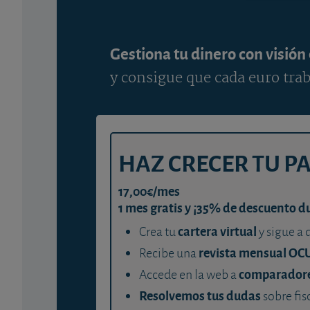
Gestiona tu dinero con visión
y consigue que cada euro trab
HAZ CRECER TU P
17,00€/mes
1 mes gratis y ¡35% de descuento d
cartera virtual
Crea tu
y sigue a 
revista mensual OC
Recibe una
comparador
Accede en la web a
Resolvemos tus dudas
sobre fis