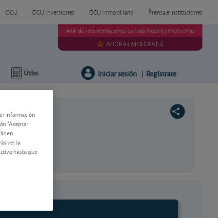
OCU
OCU Inversiones
OCU Inmobiliario
Prensa e instituciones
Análisis, recomendaciones, carteras modelo y mucho más
AHORA 1 MES GRATIS
Iniciar sesión
Regístrate
Útiles
|
ner información
tón "Aceptar
lic en
ás ver la
activo hasta que