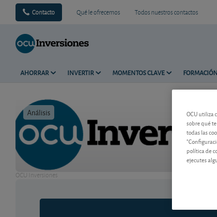
Contacto
Qué le ofrecemos
Todos nuestros contactos
AHORRAR
INVERTIR
MOMENTOS CLAVE
FORMACIÓ
Análisis
Tiempo de 
OCU utiliza 
sobre qué te
todas las co
"Configuraci
política de 
ejecutes alg
OCU Inversiones