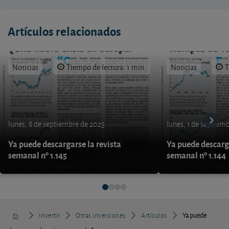
Artículos relacionados
Noticias
Tiempo de lectura: 1 min.
Noticias
T
lunes, 8 de septiembre de 2025
lunes, 1 de septiem
Ya puede descargarse la revista
Ya puede descarga
semanal nº 1.145
semanal nº 1.144
Invertir
Otras inversiones
Artículos
Ya puede