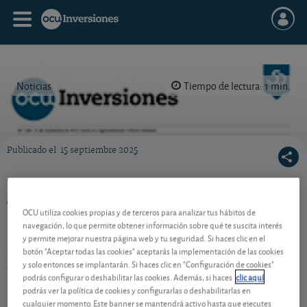
Noticias
Tiempo de lectura: 1 min.
Publicado el
15 septiembre 2025
Portada de la revista semanal de OCU Inversiones nº 1.146.
Ya puede descargarse la revista semanal nº
1.146
OCU utiliza cookies propias y de terceros para analizar tus hábitos de
navegación, lo que permite obtener información sobre qué te suscita interés
Si quiere descargarse el pdf de nuestra revista
y permite mejorar nuestra página web y tu seguridad. Si haces clic en el
semanal de OCU Inversiones nº 1.146 y el Suplemento
botón "Aceptar todas las cookies" aceptarás la implementación de las cookies
de acciones, ya están ambos disponibles en la sección
y solo entonces se implantarán. Si haces clic en "Configuración de cookies"
de publicaciones.
podrás configurar o deshabilitar las cookies. Además, si haces
clic aquí
podrás ver la política de cookies y configurarlas o deshabilitarlas en
cualquier momento. Este banner se mantendrá activo hasta que ejecutes