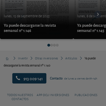
lunes, 15 de septiembre de 2025
lunes, 8 de septiem
Ya puede descargarse la revista
Ya puede descarga
semanal nº 1.146
semanal nº 1.145
Invertir
Otras inversiones
Artículos
Ya puede
descargarse la revista semanal nº 1.140
913 009 141
Contacto
de lunes a viernes de 9h-14h
TODOS NUESTROS
APP OCU INVERSIONES
PUBLICACIONES
CONTACTOS