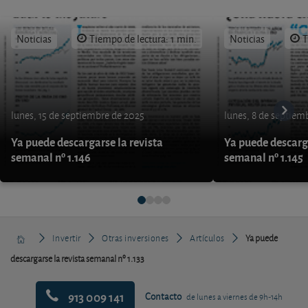
Noticias
Tiempo de lectura: 1 min.
Noticias
T
lunes, 15 de septiembre de 2025
lunes, 8 de septiem
Ya puede descargarse la revista
Ya puede descarga
semanal nº 1.146
semanal nº 1.145
Invertir
Otras inversiones
Artículos
Ya puede
descargarse la revista semanal nº 1.133
913 009 141
Contacto
de lunes a viernes de 9h-14h