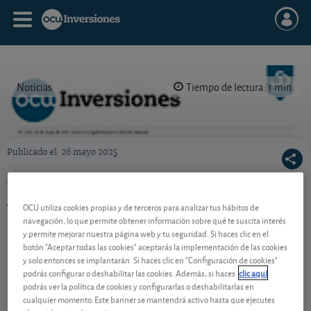
Noticias
Tiempo de lectura: 1 min.
Publicado el
26 mayo 2025
Portada de la revista semanal de OCU Inversiones nº 1.133.
Ya puede descargarse la revista semanal nº
1.133
OCU utiliza cookies propias y de terceros para analizar tus hábitos de
navegación, lo que permite obtener información sobre qué te suscita interés
Si quiere descargarse el pdf de nuestra revista
y permite mejorar nuestra página web y tu seguridad. Si haces clic en el
semanal de OCU Inversiones nº 1.133 y el Suplemento
botón "Aceptar todas las cookies" aceptarás la implementación de las cookies
de acciones, ya están ambos disponibles en la sección
y solo entonces se implantarán. Si haces clic en "Configuración de cookies"
de publicaciones.
podrás configurar o deshabilitar las cookies. Además, si haces
clic aquí
podrás ver la política de cookies y configurarlas o deshabilitarlas en
cualquier momento. Este banner se mantendrá activo hasta que ejecutes