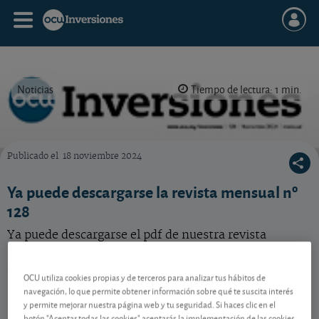
Noticias
Tiempo de lectura: 1 min.
Publicado el
18 noviembre 2024
Postada de OCU Inversiones nº 128
Ya puede descargarse la revista mensual nº
128
Ya puede descargarse el pdf de nuestra revista
mensual nº 128. No hace falta que espere a recibirla
por correo.
OCU utiliza cookies propias y de terceros para analizar tus hábitos de
navegación, lo que permite obtener información sobre qué te suscita interés
y permite mejorar nuestra página web y tu seguridad. Si haces clic en el
Acabamos de cerrar nuestra revista mensual nº 128
botón "Aceptar todas las cookies" aceptarás la implementación de las cookies