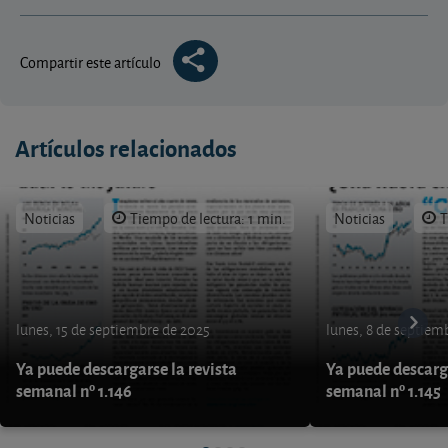
Compartir este artículo
Artículos relacionados
Noticias
Tiempo de lectura: 1 min.
Noticias
T
lunes, 15 de septiembre de 2025
lunes, 8 de septiem
Ya puede descargarse la revista
Ya puede descarga
semanal nº 1.146
semanal nº 1.145