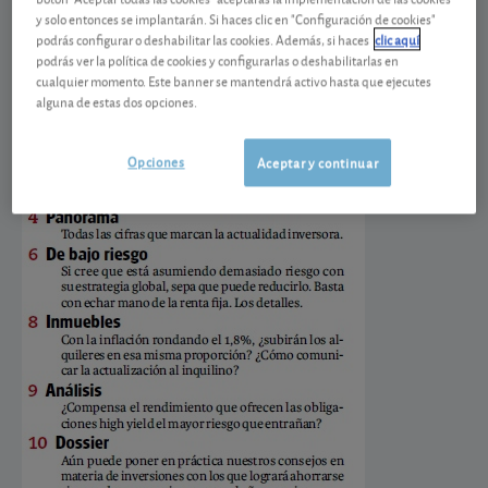
correspondiente al mes de noviembre de 2024. Le
y solo entonces se implantarán. Si haces clic en "Configuración de cookies"
podrás configurar o deshabilitar las cookies. Además, si haces
clic aquí
recordamos que no le hace falta esperar a recibirla
podrás ver la política de cookies y configurarlas o deshabilitarlas en
por correo para poder consultarla. Puede
cualquier momento. Este banner se mantendrá activo hasta que ejecutes
descargársela en formato pdf
alguna de estas dos opciones.
en
www.ocu.org/inversiones/publicaciones
.
He
aquí el sumario:
Opciones
Aceptar y continuar