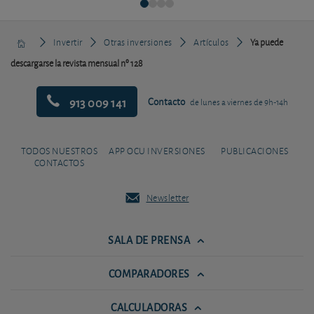
Invertir
Otras inversiones
Artículos
Ya puede
descargarse la revista mensual nº 128
913 009 141
Contacto
de lunes a viernes de 9h-14h
TODOS NUESTROS
APP OCU INVERSIONES
PUBLICACIONES
CONTACTOS
Newsletter
SALA DE PRENSA
COMPARADORES
CALCULADORAS