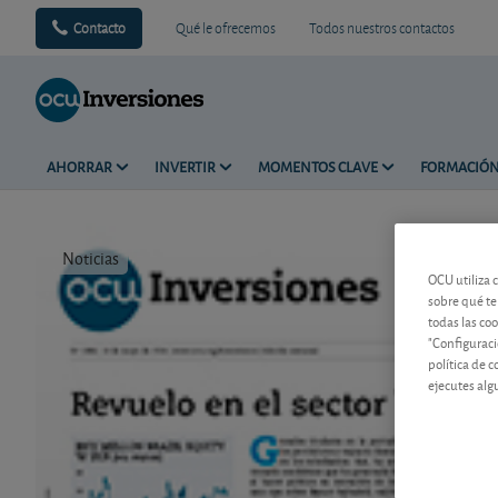
Contacto
Qué le ofrecemos
Todos nuestros contactos
AHORRAR
INVERTIR
MOMENTOS CLAVE
FORMACIÓ
Noticias
Tiempo de 
OCU utiliza 
sobre qué te
todas las co
"Configuraci
política de 
ejecutes alg