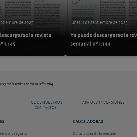
septiembre de 2025
lunes, 1 de septiembre de 2025
escargarse la revista
Ya puede descargarse la rev
º 1.145
semanal nº 1.144
rgarse la revista semanal nº 1.084
TODOS NUESTROS
APP OCU INVERSIONES
CONTACTOS
ES
CALCULADORAS
sitos y seguros
Calculadora de la pensión