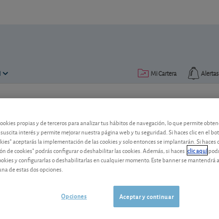
N
Mi Cartera
Alertas
Publicado el
13 mayo 2024
lectura: 1 min.
cookies propias y de terceros para analizar tus hábitos de navegación, lo que permite obte
 suscita interés y permite mejorar nuestra página web y tu seguridad. Si haces clic en el bo
okies" aceptarás la implementación de las cookies y solo entonces se implantarán. Si haces c
ón de cookies" podrás configurar o deshabilitar las cookies. Además, si haces
clic aquí
podr
cookies y configurarlas o deshabilitarlas en cualquier momento. Este banner se mantendrá 
una de estas dos opciones.
Opciones
Aceptar y continuar