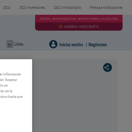
OCU
OCU Inversiones
OCU Inmobiliario
Prensa e instituciones
Análisis, recomendaciones, carteras modelo y mucho más
AHORA 1 MES GRATIS
Iniciar sesión
Regístrate
Útiles
|
ner información
tón "Aceptar
lic en
ás ver la
activo hasta que