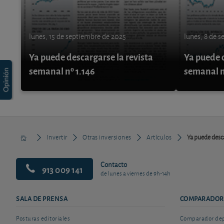
lunes, 15 de septiembre de 2025
lunes, 8 de 
Ya puede descargarse la revista
Ya puede d
semanal nº 1.146
semanal n
Invertir
Otras inversiones
Artículos
Ya puede desca
Contacto
913 009 141
de lunes a viernes de 9h-14h
SALA DE PRENSA
COMPARADOR
Posturas editoriales
Comparador depó