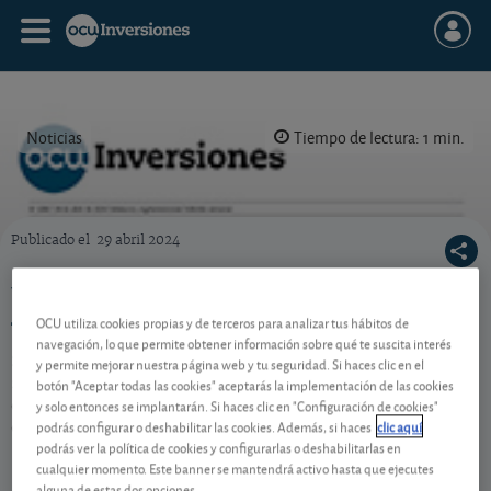
Noticias
Tiempo de lectura: 1 min.
Publicado el
29 abril 2024
Portada de la revista semanal de OCU Inversiones nº 1.082.
Ya puede descargarse la revista semanal nº
1.082
OCU utiliza cookies propias y de terceros para analizar tus hábitos de
navegación, lo que permite obtener información sobre qué te suscita interés
Si quiere descargarse el pdf de nuestra revista
y permite mejorar nuestra página web y tu seguridad. Si haces clic en el
semanal de OCU Inversiones nº 1.082 y el Suplemento
botón "Aceptar todas las cookies" aceptarás la implementación de las cookies
de acciones, ya están ambos disponibles en la sección
y solo entonces se implantarán. Si haces clic en "Configuración de cookies"
podrás configurar o deshabilitar las cookies. Además, si haces
clic aquí
de publicaciones.
podrás ver la política de cookies y configurarlas o deshabilitarlas en
cualquier momento. Este banner se mantendrá activo hasta que ejecutes
alguna de estas dos opciones.