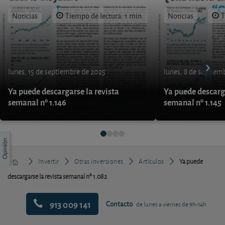
Noticias
Tiempo de lectura: 1 min.
Noticias
T
lunes, 15 de septiembre de 2025
lunes, 8 de septiem
Ya puede descargarse la revista
Ya puede descarga
semanal nº 1.146
semanal nº 1.145
Invertir
Otras inversiones
Artículos
Ya puede
descargarse la revista semanal nº 1.082
913 009 141
Contacto
de lunes a viernes de 9h-14h