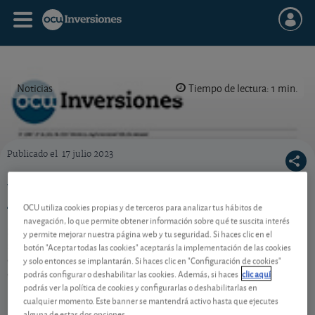
Noticias
Tiempo de lectura: 1 min.
Publicado el
17 julio 2023
Portada de la revista semanal de OCU Inversiones nº 1.045.
Ya puede descargarse la revista semanal nº
1.045
OCU utiliza cookies propias y de terceros para analizar tus hábitos de
navegación, lo que permite obtener información sobre qué te suscita interés
Si quiere descargarse el pdf de nuestra revista
y permite mejorar nuestra página web y tu seguridad. Si haces clic en el
semanal de OCU Inversiones nº 1.045 y el Suplemento
botón "Aceptar todas las cookies" aceptarás la implementación de las cookies
de acciones, ya están ambos disponibles en la sección
y solo entonces se implantarán. Si haces clic en "Configuración de cookies"
podrás configurar o deshabilitar las cookies. Además, si haces
clic aquí
de publicaciones.
podrás ver la política de cookies y configurarlas o deshabilitarlas en
cualquier momento. Este banner se mantendrá activo hasta que ejecutes
alguna de estas dos opciones.