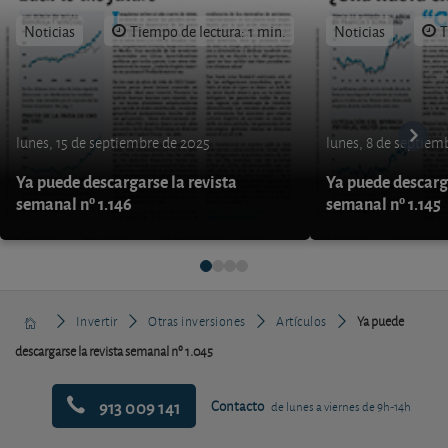
Noticias
Tiempo de lectura: 1 min.
Noticias
T
lunes, 15 de septiembre de 2025
lunes, 8 de septiem
Ya puede descargarse la revista
Ya puede descarga
semanal nº 1.146
semanal nº 1.145
Invertir
Otras inversiones
Artículos
Ya puede
descargarse la revista semanal nº 1.045
913 009 141
Contacto
de lunes a viernes de 9h-14h