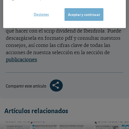
Acabamos de cerrar nuestra revista semanal nº
970. Entre otros contenidos, analizamos las
Opciones
Aceptar y continuar
perspectivas del grupo Autodesk, que podría estar
entre los ganadores del metaverso, o le indicamos
qué hacer con el scrip dividend de Iberdrola. Puede
descargársela en formato pdf y consultar nuestros
consejos, así como las cifras clave de todas las
acciones de nuestra selección en la sección de
publicaciones
.
Compartir este artículo
Artículos relacionados