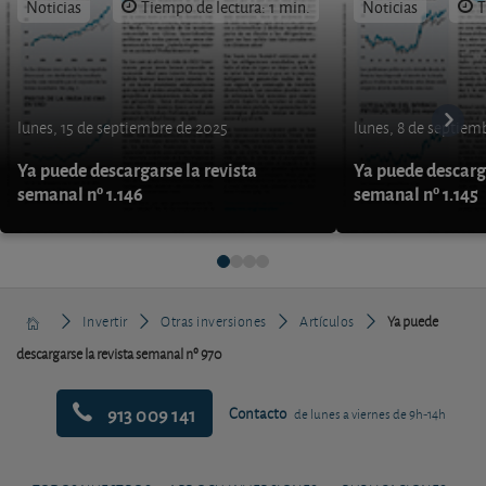
Noticias
Tiempo de lectura: 1 min.
Noticias
T
lunes, 15 de septiembre de 2025
lunes, 8 de septiem
Ya puede descargarse la revista
Ya puede descarga
semanal nº 1.146
semanal nº 1.145
Invertir
Otras inversiones
Artículos
Ya puede
descargarse la revista semanal nº 970
913 009 141
Contacto
de lunes a viernes de 9h-14h