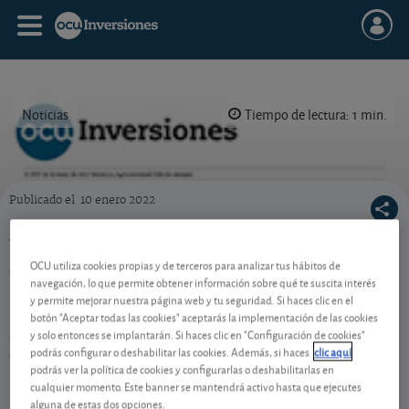
Noticias
Tiempo de lectura: 1 min.
Publicado el
10 enero 2022
Portada de la revista semanal de OCU Inversiones nº 970.
Ya puede descargarse la revista semanal nº
970
OCU utiliza cookies propias y de terceros para analizar tus hábitos de
navegación, lo que permite obtener información sobre qué te suscita interés
y permite mejorar nuestra página web y tu seguridad. Si haces clic en el
Si quiere descargarse el pdf de nuestra revista
botón "Aceptar todas las cookies" aceptarás la implementación de las cookies
semanal de OCU Inversiones nº 970 y el Suplemento
y solo entonces se implantarán. Si haces clic en "Configuración de cookies"
de acciones, ya están ambos disponibles en la sección
podrás configurar o deshabilitar las cookies. Además, si haces
clic aquí
de publicaciones.
podrás ver la política de cookies y configurarlas o deshabilitarlas en
cualquier momento. Este banner se mantendrá activo hasta que ejecutes
alguna de estas dos opciones.