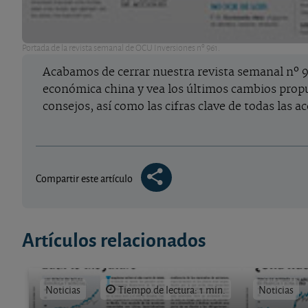
Portada de la revista semanal de OCU Inversiones nº 961.
Acabamos de cerrar nuestra revista semanal nº 96
económica china y vea los últimos cambios propu
consejos, así como las cifras clave de todas las a
Compartir este artículo
Artículos relacionados
Noticias
Tiempo de lectura: 1 min.
Noticias