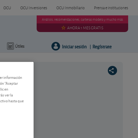
OCU
OCU Inversiones
OCU Inmobiliario
Prensa e instituciones
Análisis, recomendaciones, carteras modelo y mucho más
AHORA 1 MES GRATIS
Iniciar sesión
Regístrate
Útiles
|
ner información
tón "Aceptar
lic en
ás ver la
activo hasta que