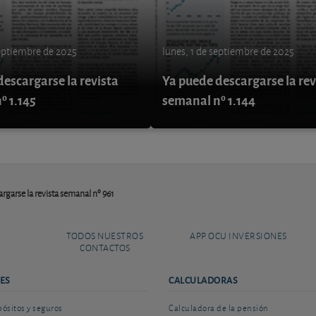
septiembre de 2025
lunes, 1 de septiembre de 2025
escargarse la revista
Ya puede descargarse la rev
º 1.145
semanal nº 1.144
rgarse la revista semanal nº 961
TODOS NUESTROS
APP OCU INVERSIONES
CONTACTOS
ES
CALCULADORAS
sitos y seguros
Calculadora de la pensión