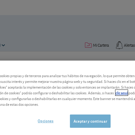
N
Mi Cartera
Alertas
Publicado el
29 octubre 2021
lectura: 1 min.
cookies propias y de terceros para analizar tus hábitos de navegación, lo que permite obte
 suscita interés y permite mejorar nuestra página web y tu seguridad. Si haces clic en el bo
okies" aceptarás la implementación de las cookies y solo entonces se implantarán. Si haces c
ón de cookies" podrás configurar o deshabilitar las cookies. Además, si haces
clic aquí
podr
cookies y configurarlas o deshabilitarlas en cualquier momento. Este banner se mantendrá 
una de estas dos opciones.
Opciones
Aceptar y continuar