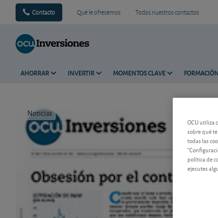
Contacto
Qué le ofrecemos
Todos nuestros contactos
AHORRAR
INVERTIR
MOMENTOS CLAVE
FORMACIÓ
Noticias
Tiempo de 
OCU utiliza 
sobre qué te
todas las co
"Configuraci
política de 
ejecutes alg