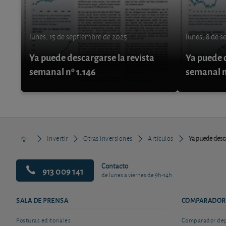
lunes, 15 de septiembre de 2025
lunes, 8 de 
Ya puede descargarse la revista
Ya puede d
semanal nº 1.146
semanal n
Invertir
Otras inversiones
Artículos
Ya puede desca
Contacto
913 009 141
de lunes a viernes de 9h-14h
SALA DE PRENSA
COMPARADOR
Posturas editoriales
Comparador depó