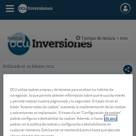
Noticias
Tiempo de lectura: 1 min.
Publicado el
01 febrero 2021
Revista semanal de OCU Inversiones nº 925.
Ya puede descargarse la revista semanal nº
925
OCU utiliza cookies propias y de terceros para analizar tus hábitos de
navegación, lo que permite obtener información sobre qué te suscita interés
Si quiere descargarse el pdf de nuestra revista
y permite mejorar nuestra página web y tu seguridad. Si haces clic en el
semanal de OCU Inversiones nº 925 y el Suplemento
botón "Aceptar todas las cookies" aceptarás la implementación de las cookies
de acciones, ya están ambos disponibles en la sección
y solo entonces se implantarán. Si haces clic en "Configuración de cookies"
podrás configurar o deshabilitar las cookies. Además, si haces
clic aquí
de publicaciones.
podrás ver la política de cookies y configurarlas o deshabilitarlas en
cualquier momento. Este banner se mantendrá activo hasta que ejecutes
alguna de estas dos opciones.