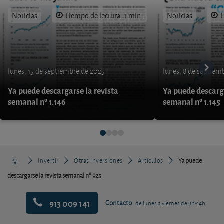
Noticias
Tiempo de lectura: 1 min.
Noticias
T
lunes, 15 de septiembre de 2025
lunes, 8 de septiem
Ya puede descargarse la revista
Ya puede descarga
semanal nº 1.146
semanal nº 1.145
Invertir
Otras inversiones
Artículos
Ya puede
descargarse la revista semanal nº 925
913 009 141
Contacto
de lunes a viernes de 9h-14h