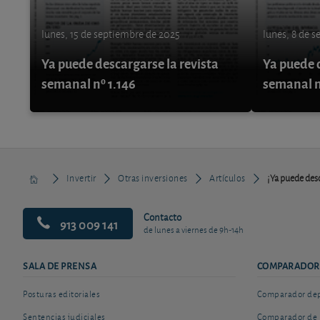
lunes, 15 de septiembre de 2025
lunes, 8 de 
Ya puede descargarse la revista
Ya puede d
semanal nº 1.146
semanal n
Invertir
Otras inversiones
Artículos
¡Ya puede desc
Contacto
913 009 141
de lunes a viernes de 9h-14h
SALA DE PRENSA
COMPARADOR
Posturas editoriales
Comparador depó
Sentencias judiciales
Comparador de 