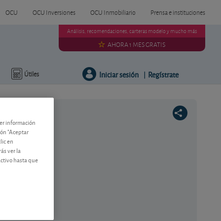
OCU
OCU Inversiones
OCU Inmobiliario
Prensa e instituciones
Análisis, recomendaciones, carteras modelo y mucho más
AHORA 1 MES GRATIS
Iniciar sesión
Regístrate
Útiles
|
ner información
tón "Aceptar
lic en
ás ver la
activo hasta que