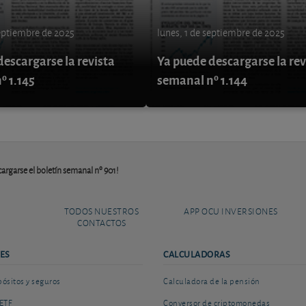
septiembre de 2025
lunes, 1 de septiembre de 2025
escargarse la revista
Ya puede descargarse la rev
º 1.145
semanal nº 1.144
argarse el boletín semanal nº 901!
TODOS NUESTROS
APP OCU INVERSIONES
CONTACTOS
ES
CALCULADORAS
sitos y seguros
Calculadora de la pensión
ETF
Conversor de criptomonedas