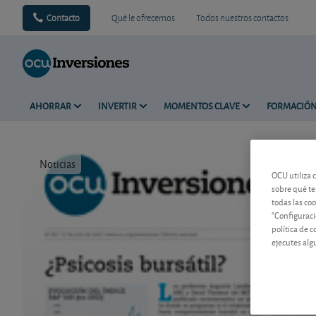
Contacto
Qué le ofrecemos
Todos nuestros contactos
AHORRAR
INVERTIR
MOMENTOS CLAVE
FORMACIÓ
Noticias
Tiempo de 
OCU utiliza 
sobre qué te
todas las co
"Configuraci
política de 
ejecutes alg