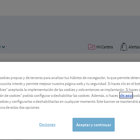
N
Mi Cartera
Alertas
Publicado el
17 julio 2020
lectura: 1 min.
cookies propias y de terceros para analizar tus hábitos de navegación, lo que permite obte
 suscita interés y permite mejorar nuestra página web y tu seguridad. Si haces clic en el bo
okies" aceptarás la implementación de las cookies y solo entonces se implantarán. Si haces c
ón de cookies" podrás configurar o deshabilitar las cookies. Además, si haces
clic aquí
podr
cookies y configurarlas o deshabilitarlas en cualquier momento. Este banner se mantendrá 
una de estas dos opciones.
Opciones
Aceptar y continuar