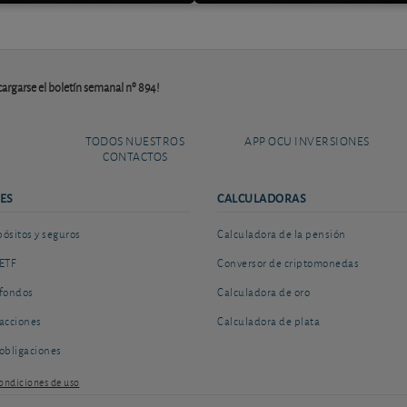
argarse el boletín semanal nº 894!
TODOS NUESTROS
APP OCU INVERSIONES
CONTACTOS
ES
CALCULADORAS
sitos y seguros
Calculadora de la pensión
ETF
Conversor de criptomonedas
fondos
Calculadora de oro
acciones
Calculadora de plata
obligaciones
ondiciones de uso