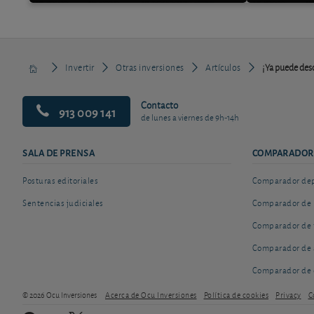
Invertir
Otras inversiones
Artículos
¡Ya puede desc
Contacto
913 009 141
de lunes a viernes de 9h-14h
SALA DE PRENSA
COMPARADOR
Posturas editoriales
Comparador depó
Sentencias judiciales
Comparador de 
Comparador de 
Comparador de 
Comparador de 
© 2026 Ocu Inversiones
Acerca de Ocu Inversiones
Política de cookies
Privacy
C