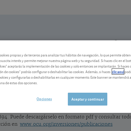
N
Mi Cartera
Alertas
cookies propias y de terceros para analizar tus hábitos de navegación, lo que permite obte
 suscita interés y permite mejorar nuestra página web y tu seguridad. Si haces clic en el bo
Publicado el
29 mayo 2020
okies" aceptarás la implementación de las cookies y solo entonces se implantarán. Si haces c
lectura: 1 min.
ón de cookies" podrás configurar o deshabilitar las cookies. Además, si haces
clic aquí
podr
¡Ya puede descargarse el bol
cookies y configurarlas o deshabilitarlas en cualquier momento. Este banner se mantendrá 
una de estas dos opciones.
Si quiere descargarse el pdf del boletí
Suplemento de acciones, ya están ambos
Opciones
Aceptar y continuar
94. Puede descargárselo en formato pdf y consultar todo
ección en
www.ocu.org/inversiones/publicaciones