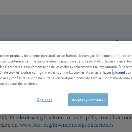
N
Mi Cartera
Alertas
cookies propias y de terceros para analizar tus hábitos de navegación, lo que permite obte
 suscita interés y permite mejorar nuestra página web y tu seguridad. Si haces clic en el bo
Publicado el
25 mayo 2020
okies" aceptarás la implementación de las cookies y solo entonces se implantarán. Si haces c
lectura: 1 min.
ón de cookies" podrás configurar o deshabilitar las cookies. Además, si haces
clic aquí
podr
¡Ya puede descargarse el bol
cookies y configurarlas o deshabilitarlas en cualquier momento. Este banner se mantendrá 
una de estas dos opciones.
Si quiere descargarse el pdf del boletí
Suplemento de acciones, ya están ambos
Opciones
Aceptar y continuar
93. Puede descargárselo en formato pdf y consultar todo
ección en
www.ocu.org/inversiones/publicaciones