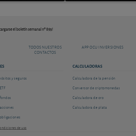
argarse el boletín semanal nº 893!
TODOS NUESTROS
APP OCU INVERSIONES
CONTACTOS
ES
CALCULADORAS
sitos y seguros
Calculadora de la pensión
ETF
Conversor de criptomonedas
fondos
Calculadora de oro
acciones
Calculadora de plata
obligaciones
ondiciones de uso