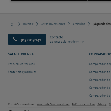
Invertir
Otras inversiones
Artículos
¡Ya puede desc
Contacto
913 009 141
de lunes a viernes de 9h-14h
SALA DE PRENSA
COMPARADOR
Posturas editoriales
Comparador depó
Sentencias judiciales
Comparador de 
Comparador de 
Comparador de 
Comparador de 
© 2026 Ocu Inversiones
Acerca de Ocu Inversiones
Política de cookies
Privacy
C