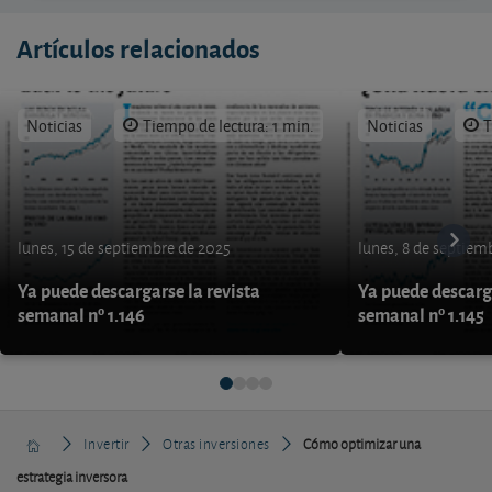
Artículos relacionados
Noticias
Tiempo de lectura: 1 min.
Noticias
T
lunes, 15 de septiembre de 2025
lunes, 8 de septiem
Ya puede descargarse la revista
Ya puede descarga
semanal nº 1.146
semanal nº 1.145
Invertir
Otras inversiones
Cómo optimizar una
estrategia inversora