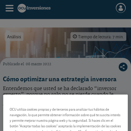
Análisis
Tiempo de lectura: 7 min.
Publicado el
08 marzo 2022
Conozca cómo optimizar su estrategia inversora con los consejos de OCU Inversiones.
Cómo optimizar una estrategia inversora
Entendemos que usted se ha declarado “inversor
experto”, porque no solo no se pierde cuando le
hablan con jerga financiera, sino porque ha abordado
ya distintas inversiones; quizás incluso con los
OCU utiliza cookies propias y de terceros para analizar tus hábitos de
productos más arriesgados.
navegación, lo que permite obtener información sobre qué te suscita interés
y permite mejorar nuestra página web y tu seguridad. Si haces clic en el
botón "Aceptar todas las cookies" aceptarás la implementación de las cookies