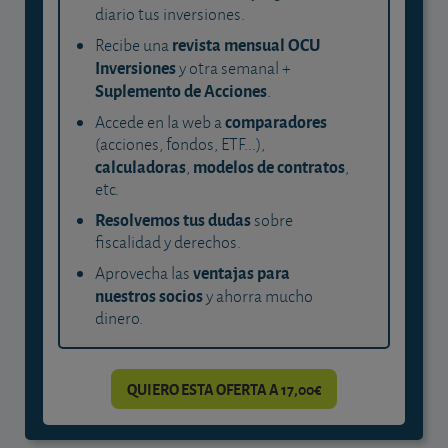
diario tus inversiones.
revista mensual OCU
Recibe una
Inversiones
y otra semanal +
Suplemento de Acciones
.
comparadores
Accede en la web a
(acciones, fondos, ETF...),
calculadoras
modelos de contratos
,
,
etc.
Resolvemos tus dudas
sobre
fiscalidad y derechos.
ventajas para
Aprovecha las
nuestros socios
y ahorra mucho
dinero.
QUIERO ESTA OFERTA A 17,00€