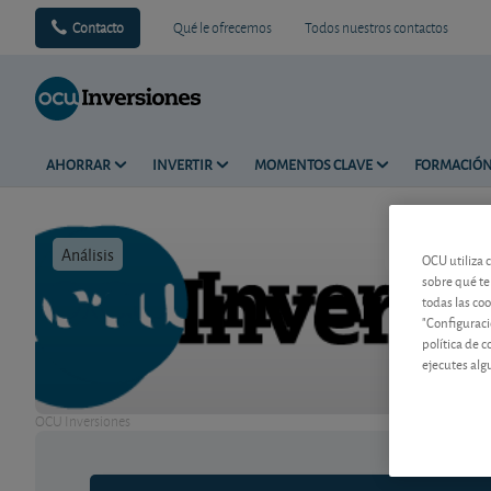
Contacto
Qué le ofrecemos
Todos nuestros contactos
AHORRAR
INVERTIR
MOMENTOS CLAVE
FORMACIÓ
Análisis
Tiempo de l
OCU utiliza 
sobre qué te
todas las co
"Configuraci
política de 
ejecutes alg
OCU Inversiones