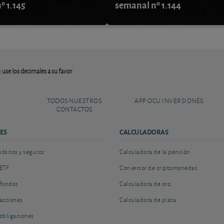
º 1.145
semanal nº 1.144
: use los decimales a su favor
TODOS NUESTROS
APP OCU INVERSIONES
CONTACTOS
ES
CALCULADORAS
sitos y seguros
Calculadora de la pensión
ETF
Conversor de criptomonedas
fondos
Calculadora de oro
acciones
Calculadora de plata
obligaciones