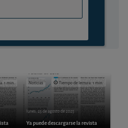
a: 1 min.
Noticias
Tiempo de lectura: 1 min.
lunes, 25 de agosto de 2025
ista
Ya puede descargarse la revista