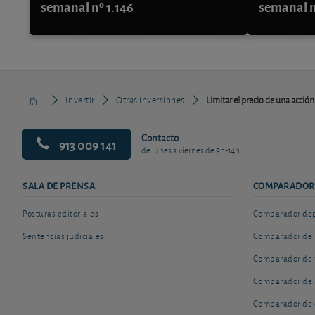
semanal nº 1.146
semanal n
Invertir
Otras inversiones
Limitar el precio de una acción
Contacto
913 009 141
de lunes a viernes de 9h-14h
SALA DE PRENSA
COMPARADOR
Posturas editoriales
Comparador depó
Sentencias judiciales
Comparador de 
Comparador de 
Comparador de 
Comparador de 