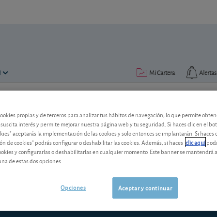
N
Mi Cartera
Alertas
Publicado el
11 octubre 2018
ectura: 14 min.
cookies propias y de terceros para analizar tus hábitos de navegación, lo que permite obte
 suscita interés y permite mejorar nuestra página web y tu seguridad. Si haces clic en el bo
Limitar el precio de una acci
okies" aceptarás la implementación de las cookies y solo entonces se implantarán. Si haces c
ón de cookies" podrás configurar o deshabilitar las cookies. Además, si haces
clic aquí
podr
¿Sabía que se puede utilizar hasta un cu
cookies y configurarlas o deshabilitarlas en cualquier momento. Este banner se mantendrá 
Eso sí, siempre que su tick size lo per
una de estas dos opciones.
brókeres.
Opciones
Aceptar y continuar