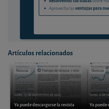
Resolvemos tus dudas
sobre fis
ventajas para nue
Aprovecha las
Artículos relacionados
Noticias
Tiempo de lectura: 1 min.
Noticias
lunes, 15 de septiembre de 2025
lunes, 8 de 
Ya puede descargarse la revista
Ya puede d