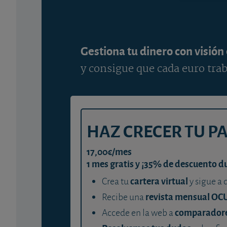
Gestiona tu dinero con visión
y consigue que cada euro trab
HAZ CRECER TU P
17,00€/mes
1 mes gratis y ¡35% de descuento d
cartera virtual
Crea tu
y sigue a 
revista mensual OC
Recibe una
comparador
Accede en la web a