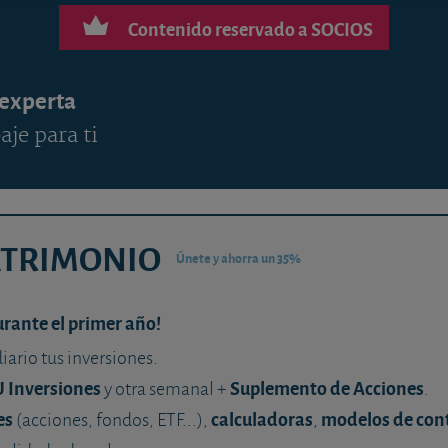
Contenido reservado a SOCIOS
 experta
aje para ti
ATRIMONIO
Únete y ahorra un 35%
urante el primer año!
diario tus inversiones.
U Inversiones
Suplemento de Acciones
y otra semanal +
.
es
calculadoras
modelos de con
(acciones, fondos, ETF...),
,