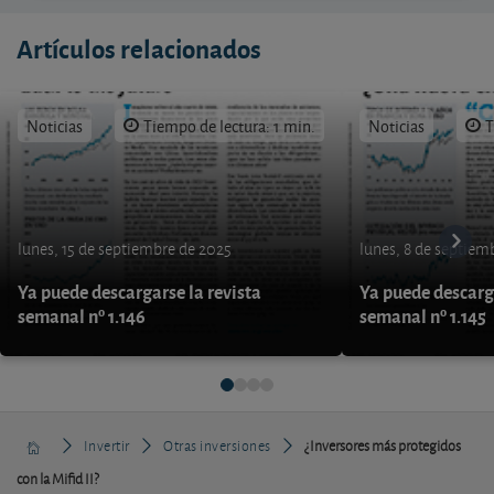
Artículos relacionados
Noticias
Tiempo de lectura: 1 min.
Noticias
T
lunes, 15 de septiembre de 2025
lunes, 8 de septiem
Ya puede descargarse la revista
Ya puede descarga
semanal nº 1.146
semanal nº 1.145
Invertir
Otras inversiones
¿Inversores más protegidos
con la Mifid II?