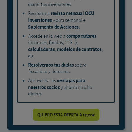
diario tus inversiones.
revista mensual OCU
Recibe una
Inversiones
y otra semanal +
Suplemento de Acciones
.
comparadores
Accede en la web a
(acciones, fondos, ETF...),
calculadoras
modelos de contratos
,
,
etc.
Resolvemos tus dudas
sobre
fiscalidad y derechos.
ventajas para
Aprovecha las
nuestros socios
y ahorra mucho
dinero.
QUIERO ESTA OFERTA A 17,00€