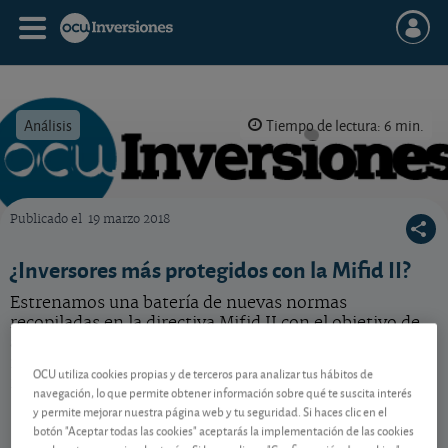
Análisis
Tiempo de lectura: 6 min.
Publicado el
19 marzo 2018
OCU Inversiones
¿Inversores más protegidos con la Mifid II?
Estrenamos una batería de nuevas normas
recopiladas en la directiva Mifid II con el objetivo de
aumentar tanto la estabilidad y transparencia de los
mercados financieros como de la protección de los
OCU utiliza cookies propias y de terceros para analizar tus hábitos de
inversores. ¿De verdad?
navegación, lo que permite obtener información sobre qué te suscita interés
y permite mejorar nuestra página web y tu seguridad. Si haces clic en el
botón "Aceptar todas las cookies" aceptarás la implementación de las cookies