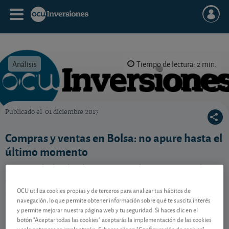
Análisis
Tiempo de lectura: 2 min.
Publicado el
01 diciembre 2017
OCU Inversiones
Compras y ventas en Bolsa: no apure hasta el
último momento
Si antes de fin de año quiere vender o comprar alguna
acción, no espere a los últimos días. La sorpresa
podría ser mayúscula.
OCU utiliza cookies propias y de terceros para analizar tus hábitos de
navegación, lo que permite obtener información sobre qué te suscita interés
y permite mejorar nuestra página web y tu seguridad. Si haces clic en el
botón "Aceptar todas las cookies" aceptarás la implementación de las cookies
Contenido reservado a SOCIOS
y solo entonces se implantarán. Si haces clic en "Configuración de cookies"