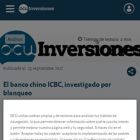
Análisis
Tiempo de lectura: 2 min.
Publicado el
25 septiembre 2017
OCU Inversiones
El banco chino ICBC, investigado por
blanqueo
La imputación a 7 directivos por blanqueo de
capitales hace temer a sus clientes por sus depósitos.
OCU utiliza cookies propias y de terceros para analizar tus hábitos de
navegación, lo que permite obtener información sobre qué te suscita interés
y permite mejorar nuestra página web y tu seguridad. Si haces clic en el
Contenido reservado a SOCIOS
botón "Aceptar todas las cookies" aceptarás la implementación de las cookies
y solo entonces se implantarán. Si haces clic en "Configuración de cookies"