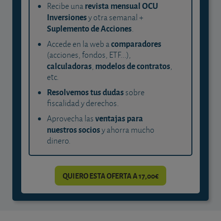
revista mensual OCU
Recibe una
Inversiones
y otra semanal +
Suplemento de Acciones
.
comparadores
Accede en la web a
(acciones, fondos, ETF...),
calculadoras
modelos de contratos
,
,
etc.
Resolvemos tus dudas
sobre
fiscalidad y derechos.
ventajas para
Aprovecha las
nuestros socios
y ahorra mucho
dinero.
QUIERO ESTA OFERTA A 17,00€