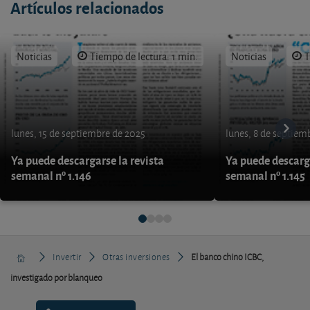
Artículos relacionados
Noticias
Tiempo de lectura: 1 min.
Noticias
T
lunes, 15 de septiembre de 2025
lunes, 8 de septiem
Ya puede descargarse la revista
Ya puede descarga
semanal nº 1.146
semanal nº 1.145
Invertir
Otras inversiones
El banco chino ICBC,
investigado por blanqueo