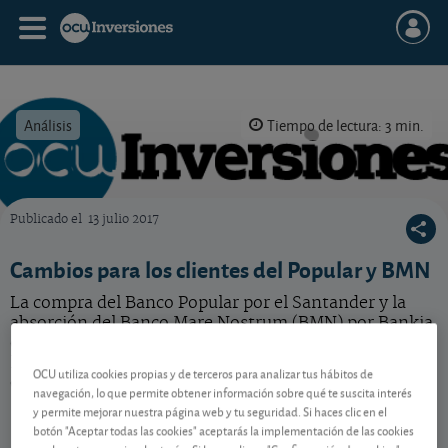
Análisis
Tiempo de lectura: 3 min.
Publicado el
13 julio 2017
OCU Inversiones
Cambios para los clientes del Popular y BMN
La compra del Banco Popular por el Santander y la
absorción del Banco Mare Nostrum (BMN) por Bankia
conllevarán algunos cambios para los clientes cuando
la integración sea una realidad. He aquí algunos de
OCU utiliza cookies propias y de terceros para analizar tus hábitos de
ellos.
navegación, lo que permite obtener información sobre qué te suscita interés
y permite mejorar nuestra página web y tu seguridad. Si haces clic en el
botón "Aceptar todas las cookies" aceptarás la implementación de las cookies