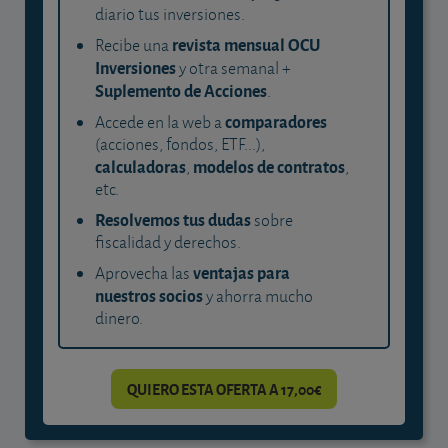
diario tus inversiones.
revista mensual OCU
Recibe una
Inversiones
y otra semanal +
Suplemento de Acciones
.
comparadores
Accede en la web a
(acciones, fondos, ETF...),
calculadoras
modelos de contratos
,
,
etc.
Resolvemos tus dudas
sobre
fiscalidad y derechos.
ventajas para
Aprovecha las
nuestros socios
y ahorra mucho
dinero.
QUIERO ESTA OFERTA A 17,00€