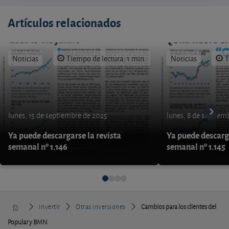
Artículos relacionados
Noticias
Tiempo de lectura: 1 min.
Noticias
T
lunes, 15 de septiembre de 2025
lunes, 8 de septiem
Ya puede descargarse la revista
Ya puede descarga
semanal nº 1.146
semanal nº 1.145
Invertir
Otras inversiones
Cambios para los clientes del
Popular y BMN