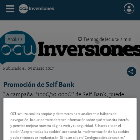
Análisis
Tiempo de lectura: 2 min.
Publicado el
03 marzo 2017
OCU Inversiones
Promoción de Self Bank
La campaña “100€/10.000€” de Self Bank, puede
darle un dinerillo extra por comprar o traspasar allí
sus fondos.
OCU utiliza cookies propias y de terceros para analizar tus hábitos de
navegación, lo que permite obtener información sobre qué te suscita interés
y permite mejorar nuestra página web y tu seguridad. Si haces clic en el
Contenido reservado a SOCIOS
botón "Aceptar todas las cookies" aceptarás la implementación de las cookies
y solo entonces se implantarán. Si haces clic en "Configuración de cookies"