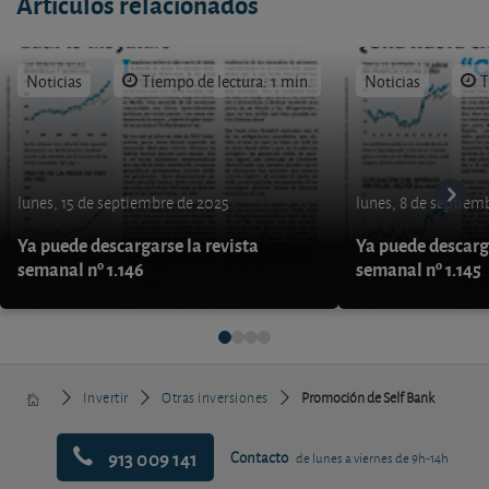
Artículos relacionados
Noticias
Tiempo de lectura: 1 min.
Noticias
T
lunes, 15 de septiembre de 2025
lunes, 8 de septiem
Ya puede descargarse la revista
Ya puede descarga
semanal nº 1.146
semanal nº 1.145
Invertir
Otras inversiones
Promoción de Self Bank
913 009 141
Contacto
de lunes a viernes de 9h-14h