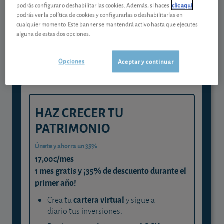
podrás configurar o deshabilitar las cookies. Además, si haces
clic aquí
Gestiona tu dinero con visión
podrás ver la política de cookies y configurarlas o deshabilitarlas en
cualquier momento. Este banner se mantendrá activo hasta que ejecutes
experta
alguna de estas dos opciones.
y consigue que cada euro trabaje
para ti
Opciones
Aceptar y continuar
HAZ CRECER TU
PATRIMONIO
Únete y ahorra un 35%
17,00€/mes
1 mes gratis y ¡35% de descuento durante el
primer año!
cartera virtual
Crea tu
y sigue a
diario tus inversiones.