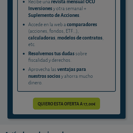
revista mensual OCU
Recibe una
Inversiones
y otra semanal +
Suplemento de Acciones
.
comparadores
Accede en la web a
(acciones, fondos, ETF...),
calculadoras
modelos de contratos
,
,
etc.
Resolvemos tus dudas
sobre
fiscalidad y derechos.
ventajas para
Aprovecha las
nuestros socios
y ahorra mucho
dinero.
QUIERO ESTA OFERTA A 17,00€