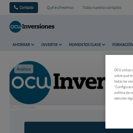
Contacto
Qué le ofrecemos
Todos nuestros contactos
AHORRAR
INVERTIR
MOMENTOS CLAVE
FORMACIÓ
Análisis
Tiempo de 
OCU utiliza 
sobre qué te
todas las co
"Configuraci
política de 
ejecutes alg
OCU Inversiones