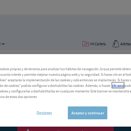
N
Mi Cartera
Alertas
Publicado el
08 diciembre 2016
lectura: 2 min.
cookies propias y de terceros para analizar tus hábitos de navegación, lo que permite obte
 suscita interés y permite mejorar nuestra página web y tu seguridad. Si haces clic en el bo
okies" aceptarás la implementación de las cookies y solo entonces se implantarán. Si haces c
El pay out de una acción, ¿qu
ón de cookies" podrás configurar o deshabilitar las cookies. Además, si haces
clic aquí
podr
cookies y configurarlas o deshabilitarlas en cualquier momento. Este banner se mantendrá 
una de estas dos opciones.
Opciones
Aceptar y continuar