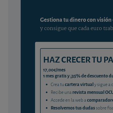
Gestiona tu dinero con visión
y consigue que cada euro trab
HAZ CRECER TU P
17,00€/mes
1 mes gratis y ¡35% de descuento d
cartera virtual
Crea tu
y sigue a 
revista mensual OC
Recibe una
comparador
Accede en la web a
Resolvemos tus dudas
sobre fis