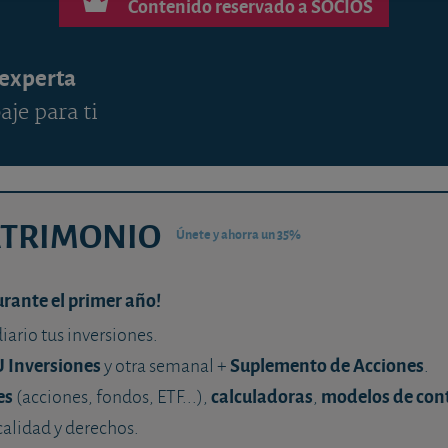
Contenido reservado a SOCIOS
 experta
aje para ti
ATRIMONIO
Únete y ahorra un 35%
urante el primer año!
diario tus inversiones.
U Inversiones
Suplemento de Acciones
y otra semanal +
.
es
calculadoras
modelos de con
(acciones, fondos, ETF...),
,
calidad y derechos.