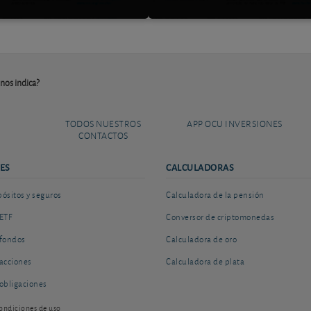
 nos indica?
TODOS NUESTROS
APP OCU INVERSIONES
CONTACTOS
ES
CALCULADORAS
sitos y seguros
Calculadora de la pensión
ETF
Conversor de criptomonedas
fondos
Calculadora de oro
acciones
Calculadora de plata
obligaciones
ondiciones de uso