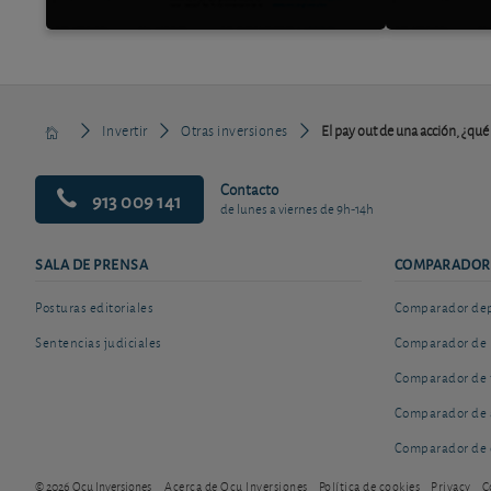
Invertir
Otras inversiones
El pay out de una acción, ¿qué
Contacto
913 009 141
de lunes a viernes de 9h-14h
SALA DE PRENSA
COMPARADOR
Posturas editoriales
Comparador depó
Sentencias judiciales
Comparador de 
Comparador de 
Comparador de 
Comparador de 
© 2026 Ocu Inversiones
Acerca de Ocu Inversiones
Política de cookies
Privacy
C